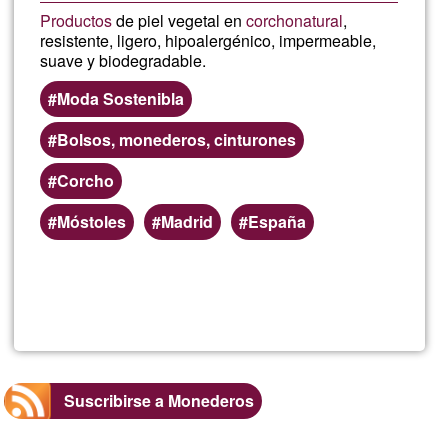
Productos
de piel vegetal en
corcho
natural
,
resistente, ligero, hipoalergénico, impermeable,
suave y biodegradable.
Moda Sostenibla
Bolsos, monederos, cinturones
Corcho
Móstoles
Madrid
España
Lee más
sobre
Suberin
Suscribirse a Monederos