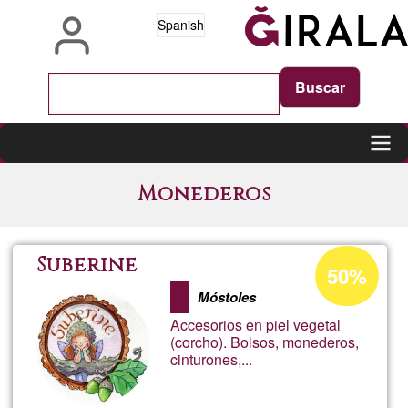
Pasar
Spanish
al
contenido
principal
Main
Monederos
navigation
Porcentaje
Suberine
50%
de
Móstoles
aceptación
Accesorios en piel vegetal
de
(corcho). Bolsos, monederos,
cinturones,...
G1