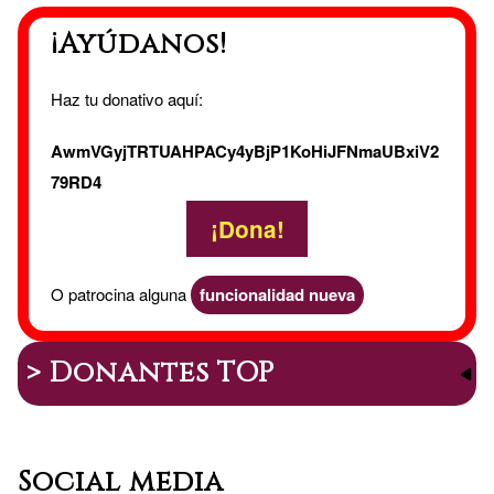
¡Ayúdanos!
Haz tu donativo aquí:
AwmVGyjTRTUAHPACy4yBjP1KoHiJFNmaUBxiV2
79RD4
¡Dona!
O patrocina alguna
funcionalidad nueva
> Donantes TOP
Social media