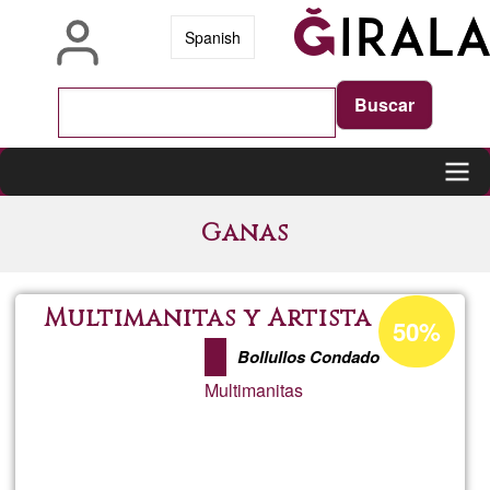
Vés
Spanish
al
contingut
Main
Ganas
navigation
Percentatge
Multimanitas y Artista
50%
d'acceptació
Bollullos Condado
de
Multimanitas
G1