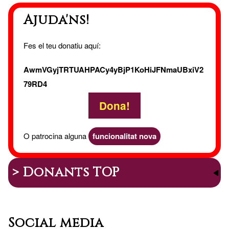
Ajuda'ns!
Fes el teu donatiu aquí:
AwmVGyjTRTUAHPACy4yBjP1KoHiJFNmaUBxiV2
79RD4
Dona!
O patrocina alguna
funcionalitat nova
> Donants TOP
Social media