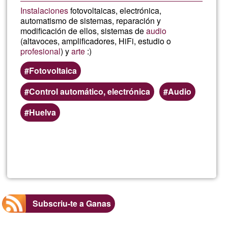
Instalaciones
fotovoltaicas, electrónica,
automatismo de sistemas, reparación y
modificación de ellos, sistemas de
audio
(altavoces, amplificadores, HiFi, estudio o
profesional
) y
arte
:)
Fotovoltaica
Control automático, electrónica
Audio
Huelva
Llegeix més
sob
Mult
y
Subscriu-te a Ganas
Arti