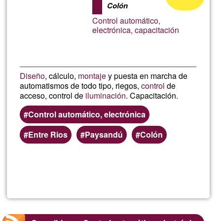
Artista
Colón
aceptación
Control automático,
de
electrónica, capacitación
G1
Diseño
, cálculo,
montaje
y puesta en marcha de
automatismos de todo tipo, riegos,
control
de
acceso, control de
iluminación
. Capacitación.
Control automático, electrónica
Entre Rios
Paysandú
Colón
Lee más
sobre
Darío
Rubén