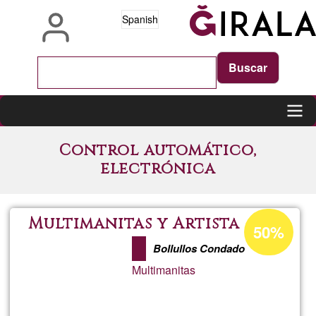
Pasar
Spanish
al
contenido
principal
Main
Control automático,
navigation
electrónica
Porcentaje
Multimanitas y Artista
50%
de
Bollullos Condado
aceptación
Multimanitas
de
G1