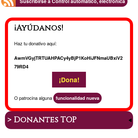
Suscribirse a Control automático, electrónica
Lamber
¡Ayúdanos!
Haz tu donativo aquí:
AwmVGyjTRTUAHPACy4yBjP1KoHiJFNmaUBxiV2
79RD4
¡Dona!
O patrocina alguna
funcionalidad nueva
> Donantes TOP