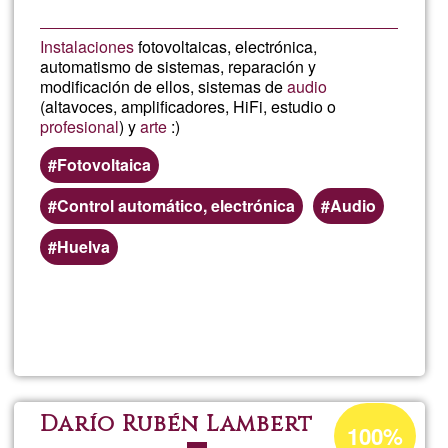
Instalaciones
fotovoltaicas, electrónica,
automatismo de sistemas, reparación y
modificación de ellos, sistemas de
audio
(altavoces, amplificadores, HiFi, estudio o
profesional
) y
arte
:)
Fotovoltaica
Control automático, electrónica
Audio
Huelva
Lee más
sobre
Multima
y
Porcentaje
Darío Rubén Lambert
100%
de