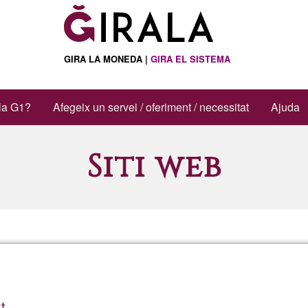
GIRA LA MONEDA |
GIRA EL SISTEMA
la G1?
Afegeix un servei / oferiment / necessitat
Ajuda
Siti web
t