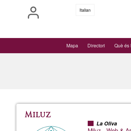
Vés
Italian
al
contingut
Main
Mapa
Directori
Què és 
navigation
Miluz
La Oliva
Miluz - Web & Ar