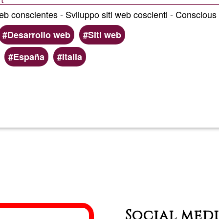
web conscientes - Sviluppo siti web coscienti - Consciou
Desarrollo web
Siti web
España
Italia
Llegeix més
sobre
Miluz
Social med