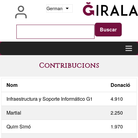
Direkt
German
Weitere Aktionen auflisten
zum
Inhalt
Main
Contribucions
navigation
Nom
Donació
Infraestructura y Soporte Informático G1
4.910
Martial
2.250
Quim Simó
1.970