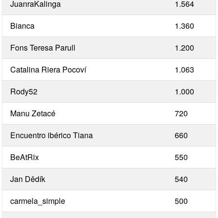
JuanraKalinga
1.564
Bianca
1.360
Fons Teresa Parull
1.200
Catalina Riera Pocoví
1.063
Rody52
1.000
Manu Zetacé
720
Encuentro ibérico Tiana
660
BeAtRix
550
Jan Dědík
540
carmela_simple
500