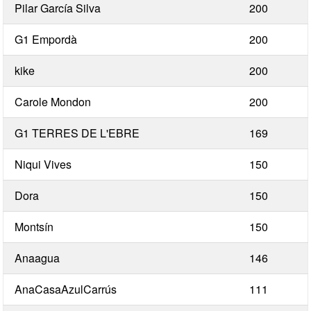
Pilar García Silva
200
G1 Empordà
200
kike
200
Carole Mondon
200
G1 TERRES DE L'EBRE
169
Niqui Vives
150
Dora
150
Montsín
150
Anaagua
146
AnaCasaAzulCarrús
111