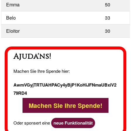
Emma
50
Belo
33
Eloitor
30
Ajuda'ns!
Machen Sie Ihre Spende hier:
AwmVGyjTRTUAHPACy4yBjP1KoHiJFNmaUBxiV2
79RD4
Machen Sie Ihre Spende!
Oder sponsert eine
neue Funktionalität