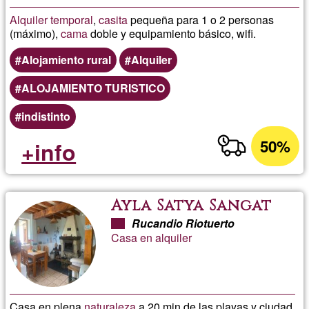
Alquiler
temporal
,
casita
pequeña para 1 o 2 personas
(máximo),
cama
doble y equipamiento básico, wifi.
Alojamiento rural
Alquiler
ALOJAMIENTO TURISTICO
indistinto
50%
+info
Ayla Satya Sangat
Rucandio Riotuerto
Casa en alquiler
Casa en plena
naturaleza
a 20 min de las playas y ciudad.