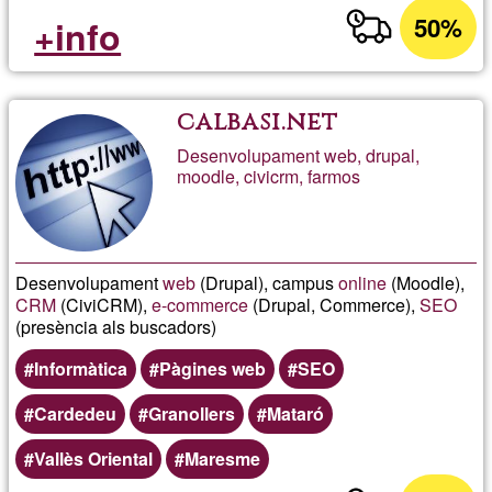
50%
+info
calbasi.net
Desenvolupament web, drupal,
moodle, civicrm, farmos
Desenvolupament
web
(Drupal), campus
online
(Moodle),
CRM
(CiviCRM),
e-commerce
(Drupal, Commerce),
SEO
(presència als buscadors)
Informàtica
Pàgines web
SEO
Cardedeu
Granollers
Mataró
Vallès Oriental
Maresme