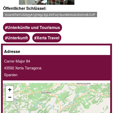
Öffentlicher Schlüssel
6UanKFwYUSAjrgA1gHdgL9gLKKFvq16umMnKo6UKdVmB:CnP
Kategorie
Unterkünfte und Tourismus
Stichwörter
Unterkunft
Xerta Travel
Zu
Adresse
Hause
Carrer Major 84
oder
43592
Xerta
Tarragona
online
Spanien
möglich
+
−