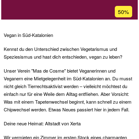
Prozentua
50%
Annahme
in
Ğ1
Vegan in Süd-Katalonien
Kennst du den Unterschied zwischen Vegetarismus und
Speziesismus und hast dich entschieden, vegan zu leben?
Unser Verein "Mas de Cosme" bietet Veganerinnen und
Veganern eine Mietgelegenheit im Süd-Katalonien an. Du musst
nicht gleich Tierrechtsaktivist werden – vielleicht möchtest du
einfach nur für eine Weile dem Alltag entfliehen. Aber Vorsicht:
Was mit einem Tapetenwechsel beginnt, kann schnell zu einem
Chipwechsel werden. Etwas Neues passiert hier in jedem Fall.
Deine neue Heimat: Altstadt von Xerta
Wir vermieten ein Zimmer im ersten Stock eines charmanten