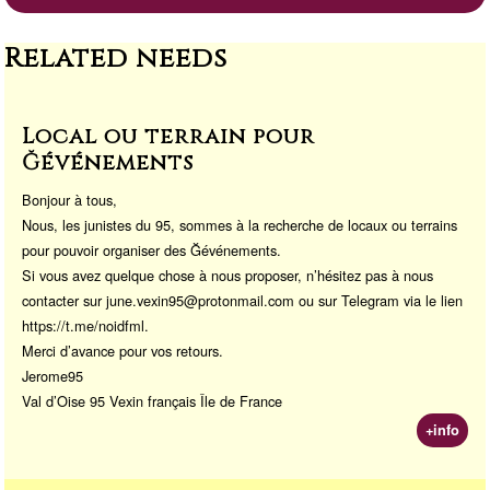
a
d
Li
or
m
o
n
a
Related needs
n
k
Local ou terrain pour
Ğévénements
Bonjour à tous,
Nous, les junistes du 95, sommes à la recherche de locaux ou terrains
pour pouvoir organiser des Ğévénements.
Si vous avez quelque chose à nous proposer, n’hésitez pas à nous
contacter sur june.vexin95@protonmail.com ou sur Telegram via le lien
https://t.me/noidfml.
Merci d’avance pour vos retours.
Jerome95
Val d’Oise 95 Vexin français Île de France
+info