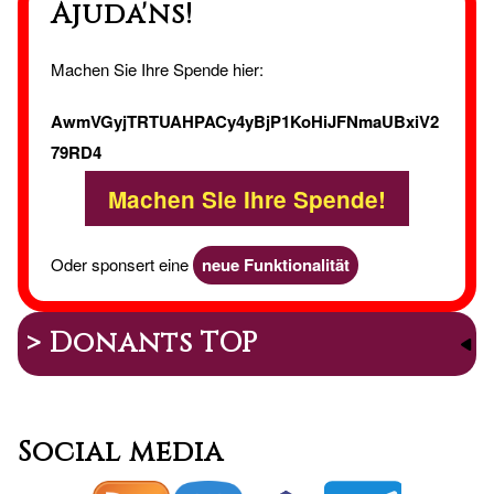
Ajuda'ns!
Machen Sie Ihre Spende hier:
AwmVGyjTRTUAHPACy4yBjP1KoHiJFNmaUBxiV2
79RD4
Machen Sie Ihre Spende!
Oder sponsert eine
neue Funktionalität
> Donants TOP
Social media