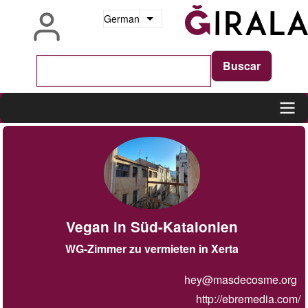
Direkt
German
Weitere Aktionen auflisten
zum
Inhalt
Main
navigation
Vegan in Süd-Katalonien
WG-Zimmer zu vermieten in Xerta
hey@masdecosme.org
http://ebremedia.com/