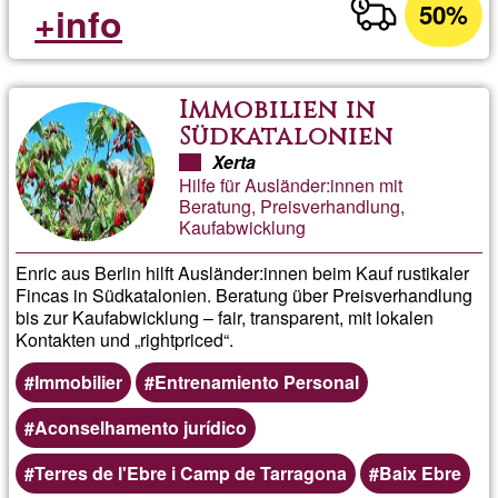
50%
+info
Immobilien in
Südkatalonien
Xerta
Hilfe für Ausländer:innen mit
Beratung, Preisverhandlung,
Kaufabwicklung
Enric aus Berlin hilft Ausländer:innen beim Kauf rustikaler
Fincas in Südkatalonien. Beratung über Preisverhandlung
bis zur Kaufabwicklung – fair, transparent, mit lokalen
Kontakten und „rightpriced“.
Immobilier
Entrenamiento Personal
Aconselhamento jurídico
Terres de l'Ebre i Camp de Tarragona
Baix Ebre