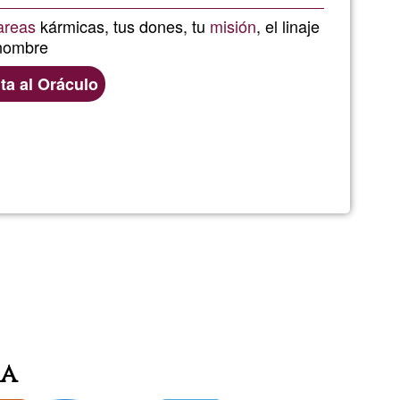
Ğ1
areas
kármicas, tus dones, tu
misión
, el linaje
 nombre
ta al Oráculo
ogía
ia