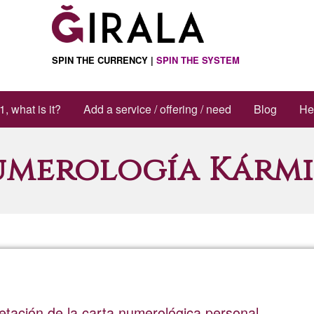
SPIN THE CURRENCY |
SPIN THE SYSTEM
1, what is it?
Add a service / offering / need
Blog
He
merología Kárm
retación de la carta numerológica personal