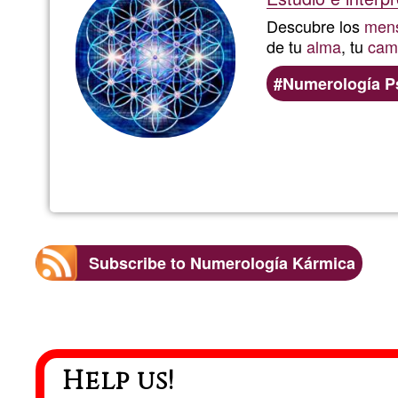
Descubre los
men
de tu
alma
, tu
cam
Numerología P
Subscribe to Numerología Kármica
Help us!