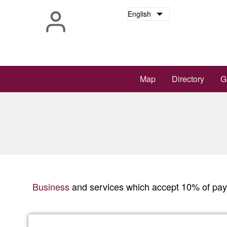
Skip
English
List additional a
to
main
content
Main
Map
Directory
G
navigation
Business
and services which accept 10% of pay