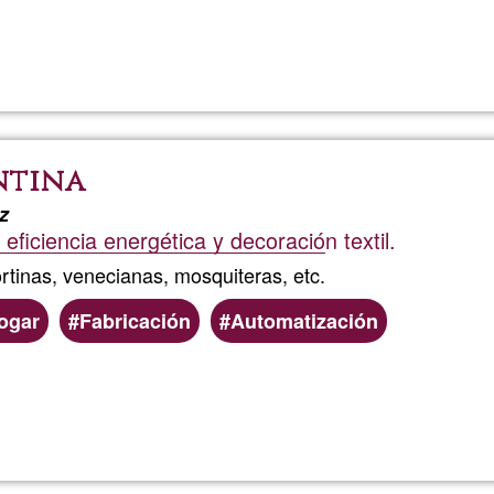
Read more
about
MOVILI
ntina
z
 eficiencia energética y decoración textil.
ortinas, venecianas, mosquiteras, etc.
hogar
Fabricación
Automatización
Read more
about
Protecc