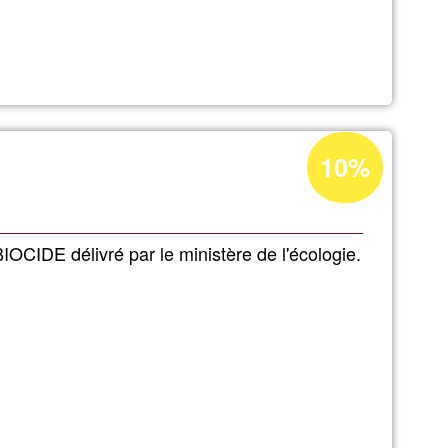
Acceptance
10%
percentage
of
Ğ1
OCIDE délivré par le ministère de l'écologie.
VICES