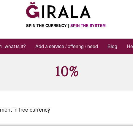
ctions
SPIN THE CURRENCY |
SPIN THE SYSTEM
1, what is it?
Add a service / offering / need
Blog
He
10%
ment in free currency