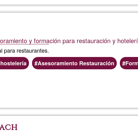
oramiento y formación para restauración y hoteler
l para restaurantes.
hostelería
Asesoramiento Restauración
Form
Read more
about
Xef
Bru
Bach
Consult