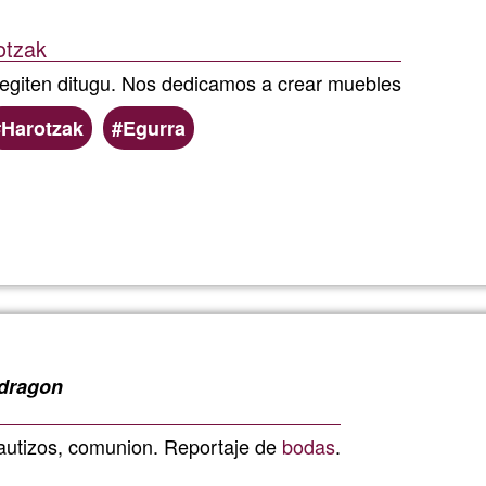
otzak
 egiten ditugu. Nos dedicamos a crear muebles
Harotzak
Egurra
Read more
about
Ezpala
dragon
bautizos, comunion. Reportaje de
bodas
.