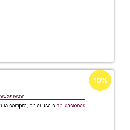
Acceptance
10%
percentage
of
s/asesor
s
Ğ1
n la compra, en el uso o
aplicaciones