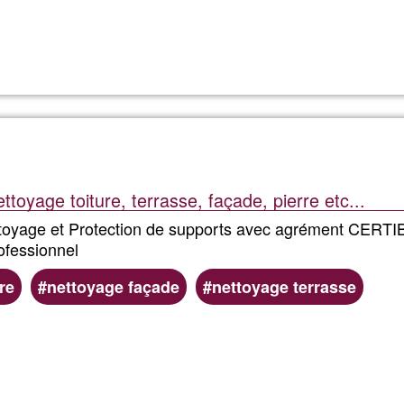
Read more
about
Foto
Zapping
ttoyage toiture, terrasse, façade, pierre etc...
toyage et Protection de supports avec agrément CERTIBI
fessionnel
re
nettoyage façade
nettoyage terrasse
Read more
about
T3DSER