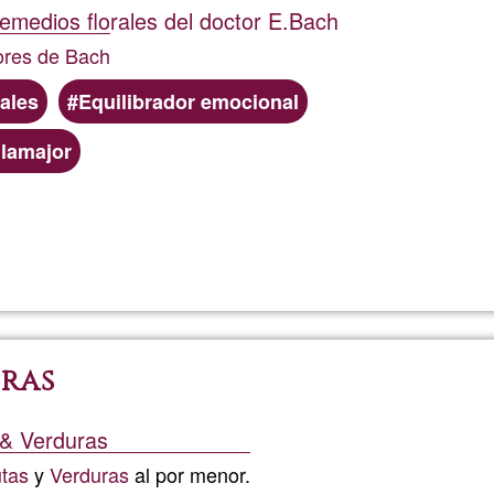
remedios florales del doctor E.Bach
lores de Bach
ales
Equilibrador emocional
ilamajor
Read more
about
Teràpia
con
uras
flores
 & Verduras
de
utas
y
Verduras
al por menor.