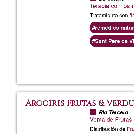
Teràpia con los 
Tratamiento con
f
remedios natur
Sant Pere de V
Arcoiris Frutas & Verd
Rio Tercero
Venta de Frutas
Distribución de
Fr