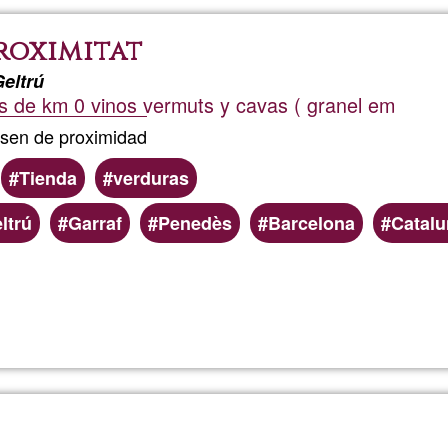
Solar
roximitat
Levanti
Geltrú
s de km 0 vinos vermuts y cavas ( granel em
sen de proximidad
Tienda
verduras
ltrú
Garraf
Penedès
Barcelona
Catalu
Read more
about
Can
Luque
product