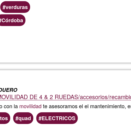
Bach
verduras
Córdoba
Read more
about
Arcoiris
Frutas
&
DUERO
VILIDAD DE 4 & 2 RUEDAS/accesorios/recambio
Verdura
do con la
movilidad
te asesoramos el el mantenimiento, e
tos
quad
ELECTRICOS