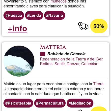
Movimiento Sistémico con
muñecos
donde irás
encontrando claves para clarificar la situación.
Huesca
Lerida
Navarra
50%
+info
Mattria
Robledo de Chavela
Regeneración de la Tierra y del Ser.
Retiros. Sentir, Danzar, Conectar.
Mattria es un lugar para encontrarte contigo, con la
Tierra
.
Un espacio dónde reducir el estímulo externo y recuperar
el contacto con la sabiduría que habita en tí y en la vida.
Psicoterapia
Permacultura
Meditación