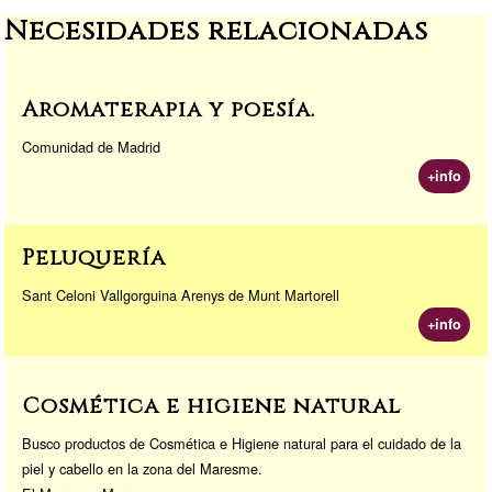
a
d
Li
or
Necesidades relacionadas
m
o
n
a
n
k
Aromaterapia y poesía.
Comunidad de Madrid
+info
Peluquería
Sant Celoni Vallgorguina Arenys de Munt Martorell
+info
Cosmética e higiene natural
Busco productos de Cosmética e Higiene natural para el cuidado de la
piel y cabello en la zona del Maresme.