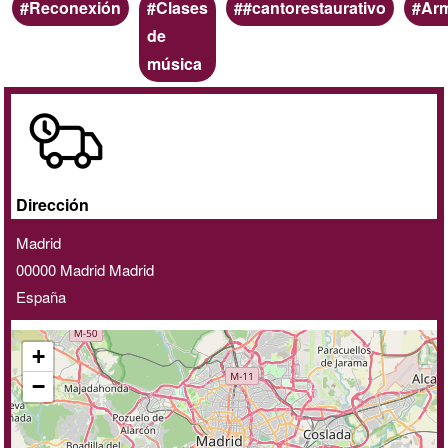
Palabras
Reconexión
Clases
#cantorestaurativo
Ar
clave
de
música
A
domicilio
/
online
Dirección
Madrid
00000
Madrid
Madrid
España
+
−