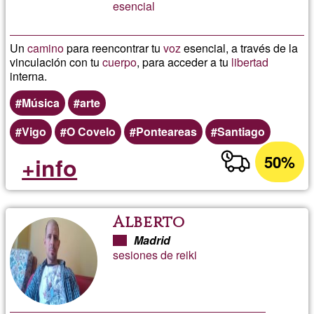
esencial
Un
camino
para reencontrar tu
voz
esencial, a través de la
vinculación con tu
cuerpo
, para acceder a tu
libertad
interna.
Música
arte
Vigo
O Covelo
Ponteareas
Santiago
50%
+info
Alberto
Madrid
sesiones de reiki