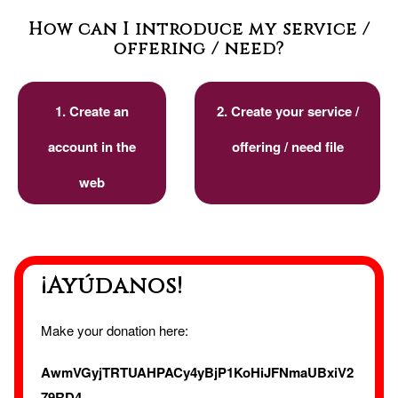
How can I introduce my service /
offering / need?
1. Create an
2. Create your service /
account in the
offering / need file
web
¡Ayúdanos!
Make your donation here:
AwmVGyjTRTUAHPACy4yBjP1KoHiJFNmaUBxiV2
79RD4