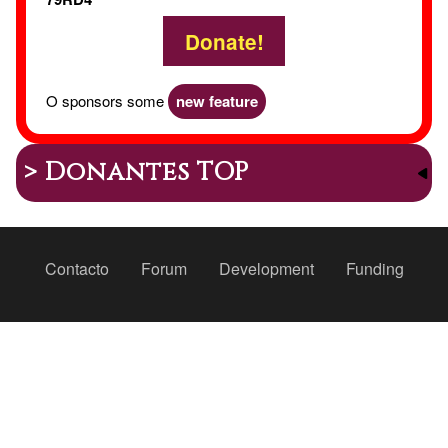
Donate!
O sponsors some
new feature
> Donantes TOP
Peu
Contacto
Forum
Development
Funding