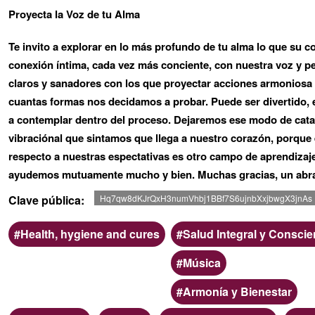
de
Proyecta la Voz de tu Alma
G1
Te invito a explorar en lo más profundo de tu alma lo que su 
conexión íntima, cada vez más conciente, con nuestra voz y pe
claros y sanadores con los que proyectar acciones armoniosa e
cuantas formas nos decidamos a probar. Puede ser divertido, e
a contemplar dentro del proceso. Dejaremos ese modo de catal
vibraciónal que sintamos que llega a nuestro corazón, porque
respecto a nuestras espectativas es otro campo de aprendizaj
ayudemos mutuamente mucho y bien. Muchas gracias, un abr
Clave pública
Hq7qw8dKJrQxH3numVhbj1BBf7S6ujnbXxjbwgX3jnAs
Ámbito
Categoria
Health, hygiene and cures
Salud Integral y Conscie
Música
Armonía y Bienestar