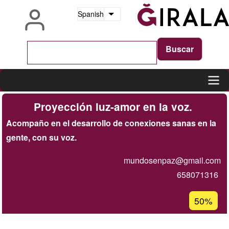
Pasar
Spanish
Lista adicional de acciones
al
contenido
principal
Main
Proyección luz-amor en la voz.
navigation
Acompaño en el desarrollo de conexiones sanas en la
gente, con su voz.
mundosenpaz@gmail.com
658071316
Porcentaj
50%
de
aceptaci