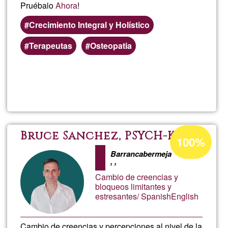
Pruébalo
Ahora
!
Crecimiento Integral y Holístico
Terapeutas
Osteopatia
Read more
about
GEN
BIEN
Acceptance
Bruce Sanchez, PSYCH-K®
100%
percentage
&
Barrancabermeja
of
,
,
Ğ1
Cambio de creencias y
Raqu
bloqueos limitantes y
estresantes/ SpanishEnglish
Cambio de creencias y percepciones al nivel de la