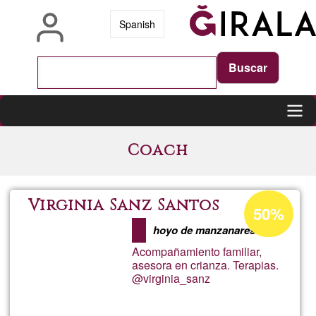
Skip
Spanish
to
main
content
Main
Coach
navigation
Acceptance
Virginia Sanz Santos
50%
percentage
hoyo de manzanares
of
Acompañamiento familiar,
Ğ1
asesora en crianza. Terapias.
@virginia_sanz