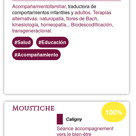
Acompañamiento
familiar
, traductora de
comportamientos infantiles y
adultos
.
Terapias
alternativas
:
naturopatía
,
flores de Bach
,
kinesiología
,
homeopatía
...
Biodescodificación
,
transgeneracional
.
Salud
Educación
Acompañamiento
Read more
about
Virgi
Sanz
Acceptance
Moustiche
100%
percentage
Sant
Caligny
of
Séance accompagnement
Ğ1
vers le bien-être