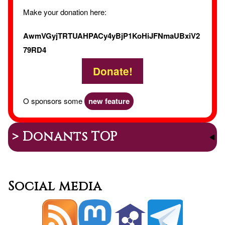
Make your donation here:
AwmVGyjTRTUAHPACy4yBjP1KoHiJFNmaUBxiV2
79RD4
Donate!
O sponsors some
new feature
> Donants TOP
Social media