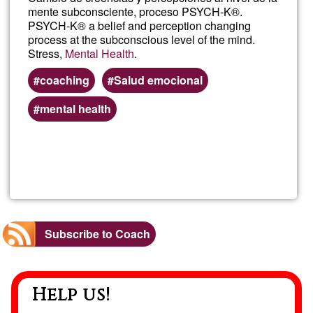
mente subconsciente, proceso PSYCH-K®.
PSYCH-K® a belief and perception changing
process at the subconscious level of the mind.
Stress,
Mental Health
.
coaching
Salud emocional
mental health
Read more
about
Bruc
Sanc
Subscribe to Coach
PSYC
Help us!
K®