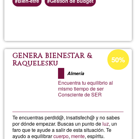
Bien-être
Gestion de budget
Read more
about
Mous
Acceptance
GENERA BIENESTAR &
50%
percentage
Raquelesku
of
Almería
Ğ1
Encuentra tu equilibrio al
mismo tiempo de ser
Consciente de SER
Te encuentras perdid@, insatisfech@ y no sabes
por dónde empezar. Buscas un punto de
luz
, un
faro que te ayude a salir de esta situación. Te
ayudo a equilibrar
cuerpo
,
mente
, espíritu.