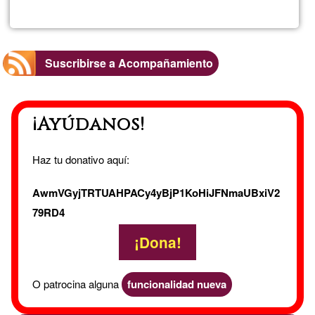
Virginia
Sanz
Suscribirse a Acompañamiento
Santos
¡Ayúdanos!
Haz tu donativo aquí:
AwmVGyjTRTUAHPACy4yBjP1KoHiJFNmaUBxiV2
79RD4
¡Dona!
O patrocina alguna
funcionalidad nueva