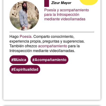
Parra
Zizur Mayor
aceptación
Poesía y acompañamiento
de
para la Introspección
mediante videollamadas
G1
Hago
Poesía
. Comparto conocimiento,
experiencia propia, preguntas y sugerencias.
También ofrezco
acompañamiento
para la
Introspección mediante videollamadas.
Música
Acompañamiento
Espiritualidad
Lee más
sobre
Daniel