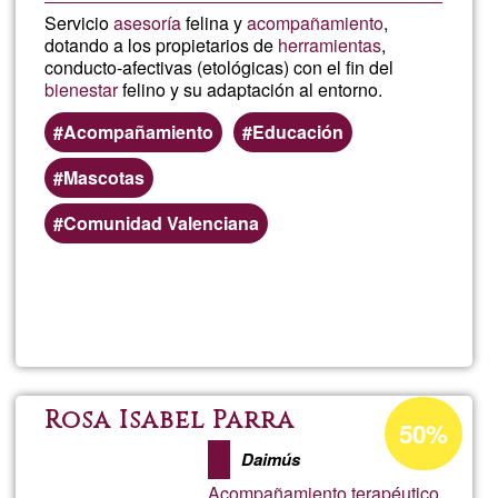
Servicio
asesoría
felina y
acompañamiento
,
dotando a los propietarios de
herramientas
,
conducto-afectivas (etológicas) con el fin del
bienestar
felino y su adaptación al entorno.
Acompañamiento
Educación
Mascotas
Comunidad Valenciana
Lee más
sobre
Asesorí
Felina
Porcentaje
Rosa Isabel Parra
50%
de
Daimús
aceptación
Acompañamiento terapéutico