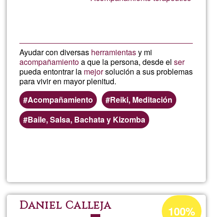
de
G1
Ayudar con diversas
herramientas
y mi
acompañamiento
a que la persona, desde el
ser
pueda entontrar la
mejor
solución a sus problemas
para vivir en mayor plenitud.
Acompañamiento
Reiki, Meditación
Baile, Salsa, Bachata y Kizomba
Lee más
sobre
Rosa
Isabel
Porcentaje
Daniel Calleja
100%
de