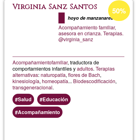
Calleja
Porcentaje
Virginia Sanz Santos
50%
de
hoyo de manzanares
aceptación
Acompañamiento familiar,
de
asesora en crianza. Terapias.
@virginia_sanz
G1
Acompañamiento
familiar
, traductora de
comportamientos infantiles y
adultos
.
Terapias
alternativas
:
naturopatía
,
flores de Bach
,
kinesiología
,
homeopatía
...
Biodescodificación
,
transgeneracional
.
Salud
Educación
Acompañamiento
Lee más
sobre