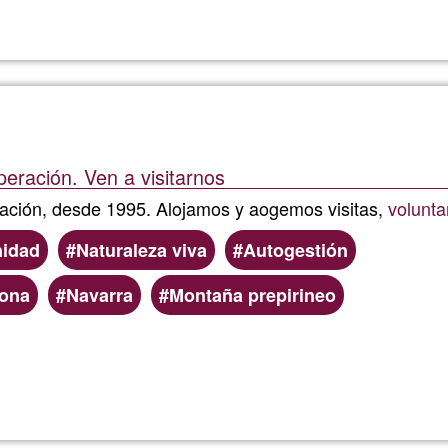
Bienest
Shakti
peración. Ven a visitarnos
ación, desde 1995. Alojamos y aogemos visitas,
volunta
idad
Naturaleza viva
Autogestión
ona
Navarra
Montaña prepirineo
Read more
about
Aritzkur