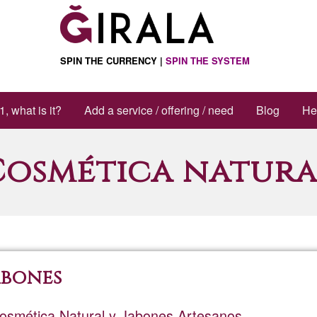
SPIN THE CURRENCY |
SPIN THE SYSTEM
1, what is it?
Add a service / offering / need
Blog
He
Cosmética natura
abones
Cosmética Natural y Jabones Artesanos