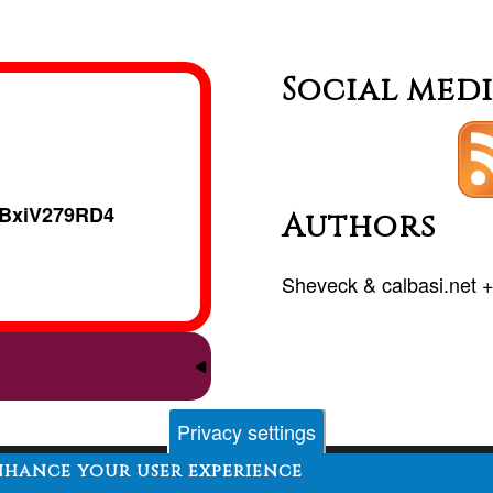
Social med
BxiV279RD4
Authors
Sheveck
&
calbasi.net
Privacy settings
enhance your user experience
Contact
Forum
Development
Funding