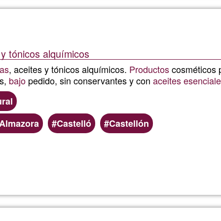
y tónicos alquímicos
as
, aceites y tónicos alquímicos.
Productos
cosméticos 
os,
bajo
pedido, sin conservantes y con
aceites esencial
ral
Almazora
Castelló
Castellón
Read more
about
AmaNac