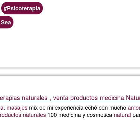
Psicoterapia
 Sea
Read more
about
Terapia
y
Aceites
erapias naturales , venta productos medicina Natu
Esencia
ga
.
masajes
mix de mi experiencia echó con mucho
amo
roductos naturales
100 medicina y cosmética
natural
par
Read more
about