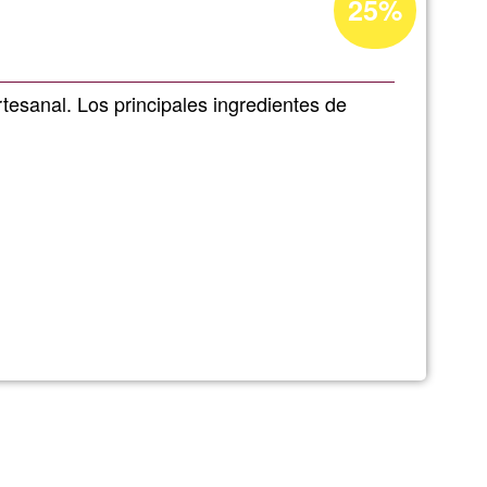
25%
percentage
of
Ğ1
rtesanal. Los principales ingredientes de
ca
a