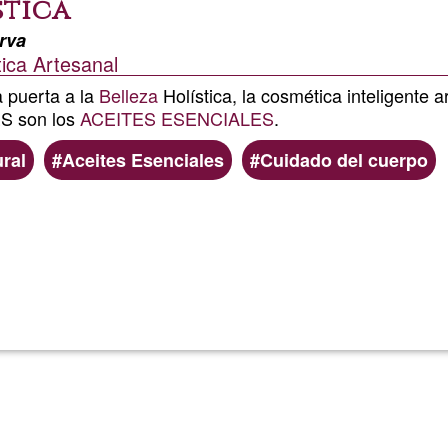
stica
rva
ica Artesanal
 puerta a la
Belleza
Holística, la cosmética inteligente a
S son los
ACEITES ESENCIALES
.
ral
Aceites Esenciales
Cuidado del cuerpo
Read more
about
Nektar
Cosméti
Holístic