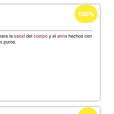
Acceptance
100%
percentage
of
Ğ1
para la
salud
del
cuerpo
y el
alma
hechos con
es
puros.
er
Acceptance