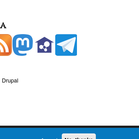
ia
+
Drupal