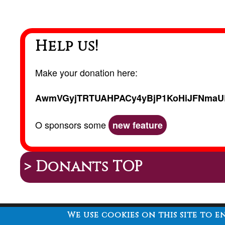
Help us!
Make your donation here:
AwmVGyjTRTUAHPACy4yBjP1KoHiJFNmaU
O sponsors some
new feature
> Donants TOP
We use cookies on this site to 