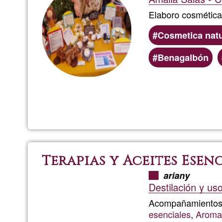
Elaboro cosmétic
Cosmetica natu
Benagalbón
Terapias y Aceites Esen
ariany
Destilación y us
Acompañamientos 
esenciales
,
Aroma