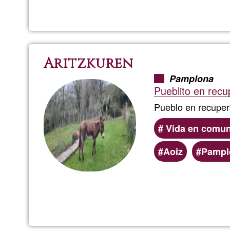
Aritzkuren
Pamplona
Pueblito en recu
Pueblo en recuper
Vida en comun
Aoiz
Pampl