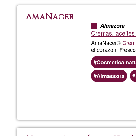
AmaNacer
Almazora
Cremas, aceites 
AmaNacer©
Crem
el corazón. Fresc
Cosmetica natu
Almassora