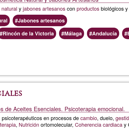
a
natural
y
jabones artesanos
con
productos
biológicos y
ral
Jabones artesanos
Rincón de la Victoria
Málaga
Andalucía
Read more
about
Cosméti
Natural
ciales
y
os de Aceites Esenciales. Psicoterapia emocional.
Jabone
psicoterapéuticos en procesos de
cambio
, duelo,
gesti
terapia
,
Nutrición
ortomolecular,
Coherencia cardiaca
y 