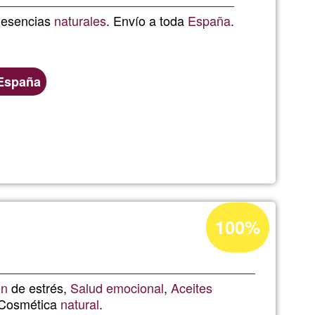
Ğ1
 esencias
naturales
. Envío a toda
España
.
España
ca
Acceptance
100%
percentage
of
s
Ğ1
ón
de estrés,
Salud emocional
,
Aceites
Cosmética
natural
.