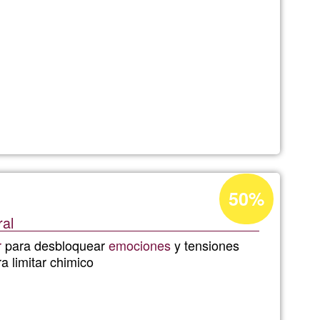
s
Acceptance
50%
percentage
ral
of
les
r
para desbloquear
emociones
y tensiones
Ğ1
a limitar chimico