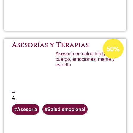
Read more
about
Sand
CH
Acceptance
Asesorías y Terapias
50%
percentage
Asesoría en salud integral:
cuerpo, emociones, mente y
of
espíritu
Ğ1
A
Asesoría
Salud emocional
Read more
about