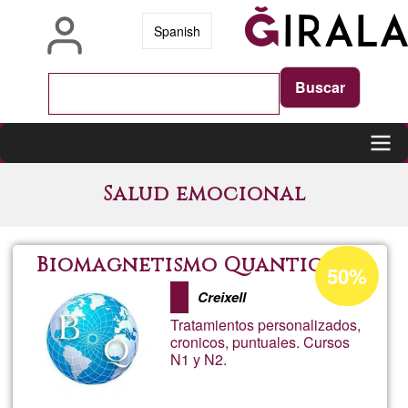
Skip
Spanish
to
main
content
Main
Salud emocional
navigation
Acceptance
Biomagnetismo Quantico
50%
percentage
Creixell
of
Tratamientos personalizados,
Ğ1
cronicos, puntuales. Cursos
N1 y N2.