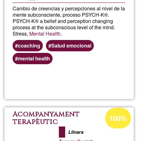
Cambio de creencias y percepciones al nivel de la
mente subconsciente, proceso PSYCH-K®.
PSYCH-K® a belief and perception changing
process at the subconscious level of the mind.
Stress,
Mental Health
.
coaching
Salud emocional
mental health
Read more
about
Bruc
Sanc
Acceptance
Acompanyament
100%
percentage
terapèutic
PSYC
of
Llinars
Ğ1