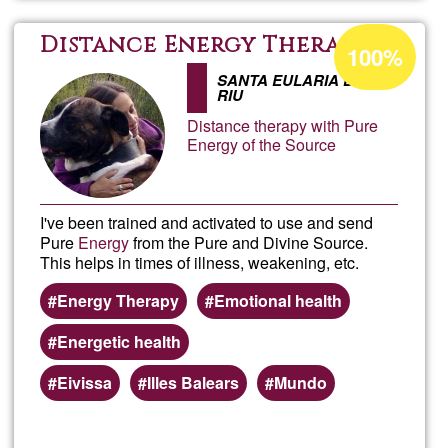
Acceptance
Distance Energy Therapy
100%
percentage
SANTA EULARIA DES
of
RIU
Ğ1
Distance therapy with Pure
Energy of the Source
I've been trained and activated to use and send
Pure
Energy
from the Pure and Divine Source.
This helps in times of illness, weakening, etc.
Energy Therapy
Emotional health
Energetic health
Eivissa
Illes Balears
Mundo