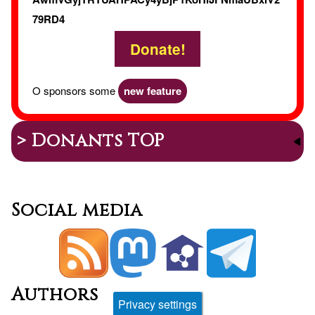
79RD4
Donate!
O sponsors some
new feature
> Donants TOP
Social media
Authors
Privacy settings