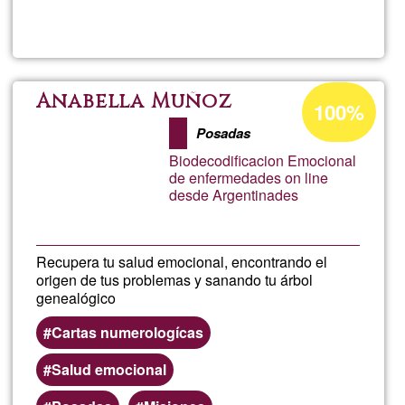
Read more
about
Dista
Ener
Acceptance
Anabella Muñoz
100%
percentage
Ther
Posadas
of
Biodecodificacion Emocional
Ğ1
de enfermedades on line
desde Argentinades
Recupera tu salud emocional, encontrando el
origen de tus problemas y sanando tu árbol
genealógico
Cartas numerologícas
Salud emocional