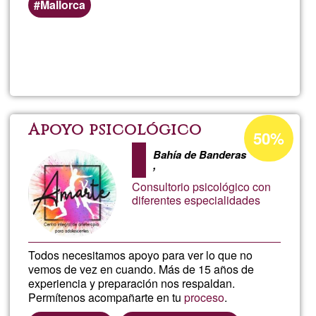
Mallorca
Read more
about
Acce
Bars
Acceptance
Apoyo psicológico
50%
percentage
-
Bahía de Banderas
of
,
Ğ1
Consultorio psicológico con
Barra
diferentes especialidades
de
Todos necesitamos apoyo para ver lo que no
Acce
vemos de vez en cuando. Más de 15 años de
experiencia y preparación nos respaldan.
Permítenos acompañarte en tu
proceso
.