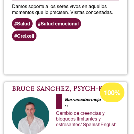
Damos soporte a los seres vivos en aquellos
momentos que lo precisen. Visitas concertadas.
Salud
Salud emocional
Creixell
Read more
about
Biom
Quant
Acceptance
Bruce Sanchez, PSYCH-K®
100%
percentage
Barrancabermeja
of
,
,
Ğ1
Cambio de creencias y
bloqueos limitantes y
estresantes/ SpanishEnglish