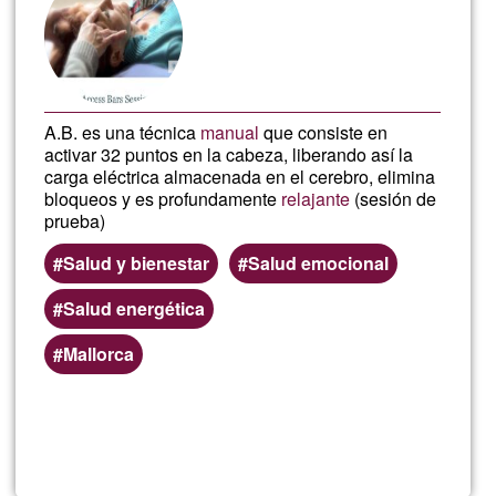
Ğ1
A.B. es una técnica
manual
que consiste en
activar 32 puntos en la cabeza, liberando así la
carga eléctrica almacenada en el cerebro, elimina
bloqueos y es profundamente
relajante
(sesión de
prueba)
Salud y bienestar
Salud emocional
Salud energética
Mallorca
Read more
about
YOG