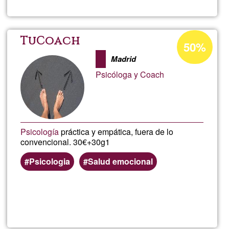
Terap
Energ
Acceptance
TuCoach
50%
percentage
Madrid
of
Psicóloga y Coach
Ğ1
Psicología
práctica y empática, fuera de lo
convencional. 30€+30g1
Psicologia
Salud emocional
Read more
about
TuCo