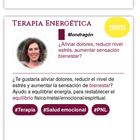
Alba
Acceptance
Terapia Energética
100%
percentage
Mondragón
of
¿Aliviar dolores, reducir nivel
Ğ1
estrés, aumentar sensación
bienestar?
¿Te gustaría aliviar dolores, reducir el nivel de
estrés y aumentar la sensación de
bienestar
?
Ayudo a equilibrar energía, para restablecer el
equilibrio
físico/metal/emocional/espiritual.
Terapia
Salud emocional
PNL
Read more
about