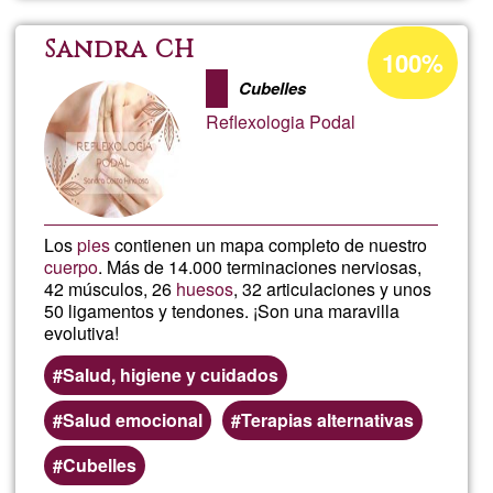
terap
Acceptance
Sandra CH
100%
percentage
Cubelles
of
Reflexologia Podal
Ğ1
Los
pies
contienen un mapa completo de nuestro
cuerpo
. Más de 14.000 terminaciones nerviosas,
42 músculos, 26
huesos
, 32 articulaciones y unos
50 ligamentos y tendones. ¡Son una maravilla
evolutiva!
Salud, higiene y cuidados
Salud emocional
Terapias alternativas
Cubelles