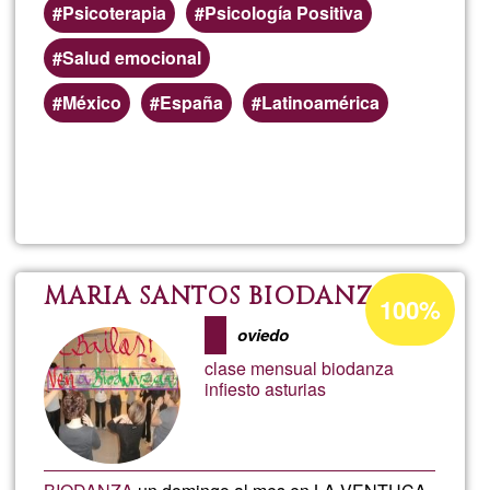
Psicoterapia
Psicología Positiva
Salud emocional
México
España
Latinoamérica
Read more
about
Apoy
psico
Acceptance
MARIA SANTOS BIODANZA
100%
percentage
oviedo
of
clase mensual biodanza
Ğ1
infiesto asturias