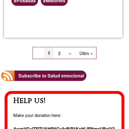
Posadas
Misiones
Read more
about
Anabe
Muño
Pagination
Current
1
Page
2
Next
››
Last
Últim »
page
page
page
Subscribe to Salud emocional
Help us!
Make your donation here:
AwmVGyjTRTUAHPACy4yBjP1KoHiJFNmaUBxiV2