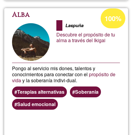
Mallo
Acceptance
Alba
100%
percentage
Laspuña
of
Descubre el propósito de tu
Ğ1
alma a través del Ikigai
Pongo al servicio mis dones, talentos y
conocimientos para conectar con el
propósito de
vida
y la soberanía indivi-dual.
Terapias alternativas
Soberania
Salud emocional
Read more
about