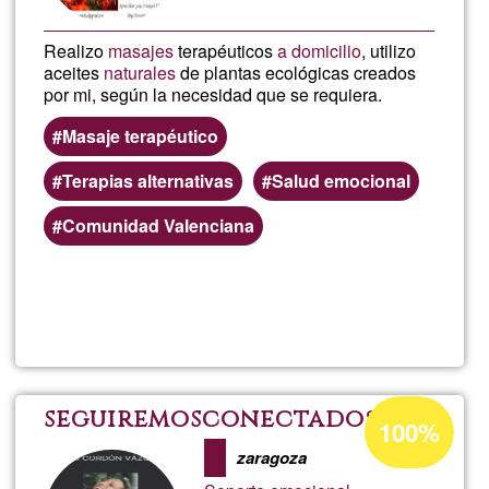
Realizo
masajes
terapéuticos
a domicilio
, utilizo
aceites
naturales
de plantas ecológicas creados
por mi, según la necesidad que se requiera.
Masaje terapéutico
Terapias alternativas
Salud emocional
Comunidad Valenciana
Read more
about
Biene
Corpo
Acceptance
seguiremosconectados
100%
percentage
zaragoza
of