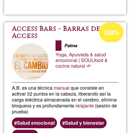
Aseso
y
Acceptance
Access Bars - Barras de
100%
percentage
Access
Terap
of
Palma
Ğ1
Yoga, Ayurveda & salud
emocional | SOULfood &
cocina natural 🌱
A.B. es una técnica
manual
que consiste en
activar 32 puntos en la cabeza, liberando así la
carga eléctrica almacenada en el cerebro, elimina
bloqueos y es profundamente
relajante
(sesión de
prueba)
Salud emocional
Salud y bienestar