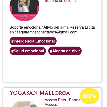
Soporte emocional
Ğ1
Soporte emocional/ Alivio del
alma
Reserva tu cita
en : seguiremosconectados@gmail.com
Inteligencia Emocional
Salud emocional
Alegría de Vivir
Read more
about
segu
Acceptance
YOGASAN Mallorca
100%
percentage
Access Bars - Barras de
Access
of