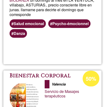
BIODANZA
un domingo al mes en LA VENTUCA,
villabajo, ASTURIAS.. precio consciente libre en
junas. llamame para decirte el domingo que
corresponde
Salud emocional
Psycho-émocionnel
Danza
Read more
about
MARI
SAN
Acceptance
Bienestar Corporal
50%
percentage
BIOD
Valencia
of
Servicio de Masajes
Ğ1
terapéuticos