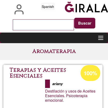
Pasar
Spanish
al
contenido
principal
Main
Aromaterapia
navigation
Porcentaje
Terapias y Aceites
100%
de
Esenciales
aceptación
ariany
de
Destilación y usos de Aceites
G1
Esenciales. Psicoterapia
emocional.