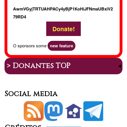
AwmVGyjTRTUAHPACy4yBjP1KoHiJFNmaUBxiV2
79RD4
Donate!
O sponsors some
new feature
> Donantes TOP
Social media