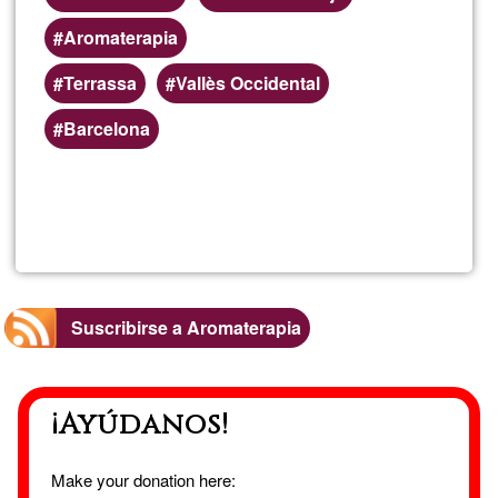
Aromaterapia
Terrassa
Vallès Occidental
Barcelona
Lee más
sobre
CreaTuT
Suscribirse a Aromaterapia
¡Ayúdanos!
Make your donation here: