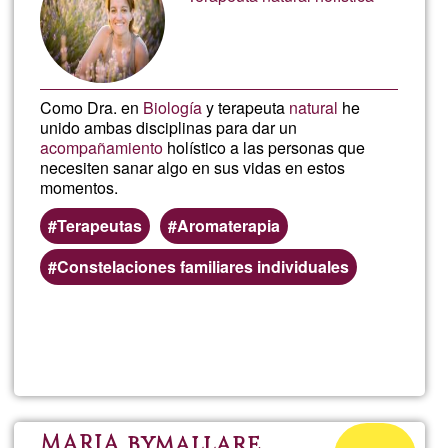
de
Esencia
G1
Como Dra. en
Biología
y terapeuta
natural
he
unido ambas disciplinas para dar un
acompañamiento
holístico a las personas que
necesiten sanar algo en sus vidas en estos
momentos.
Terapeutas
Aromaterapia
Constelaciones familiares individuales
Lee más
sobre
Cristina
Amor
Porcentaje
MARIA bymallare