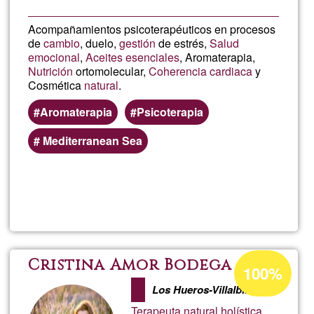
Acompañamientos psicoterapéuticos en procesos
de
cambio
, duelo,
gestión
de estrés,
Salud
emocional
,
Aceites esenciales
, Aromaterapia,
Nutrición
ortomolecular,
Coherencia cardiaca
y
Cosmética
natural
.
Aromaterapia
Psicoterapia
Mediterranean Sea
Lee más
sobre
Terapia
y
Porcentaje
Cristina Amor Bodega
100%
de
Aceites
Los Hueros-Villalbilla
aceptación
Terapeuta natural holística