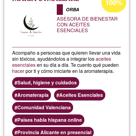
100%
de
Bodega
ORBA
aceptación
ASESORA DE BIENESTAR
de
CON ACEITES
ESENCIALES
G1
Acompaño a personas que quieren llevar una vida
sin tóxicos, ayudándolos a integrar los
aceites
esenciales
en su día a día. Te cuento qué pueden
hacer
por ti y cómo iniciarte en la aromaterapia.
Salud, higiene y cuidados
Aromaterapia
Aceites Esenciales
Comunidad Valenciana
Paises habla hispana online
Provincia Alicante en presencial