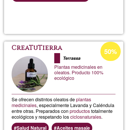
Lee más
sobre
MARIA
bymalla
Porcentaje
CreaTuTierra
50%
de
Terrassa
aceptación
Plantas medicinales en
de
oleatos. Producto 100%
ecológico
G1
Se ofrecen distintos oleatos de
plantas
medicinales
, especialmente Lavanda y Caléndula
entre otras. Preparados con
productos
totalmente
ecológicos y respetando los
ciclos
naturales
.
Salud Natural
Aceites masaje