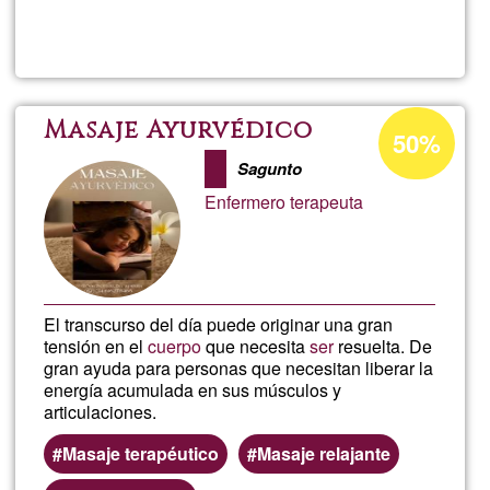
Lee más
sobre
MARIA
bymalla
Porcentaje
Masaje Ayurvédico
50%
de
Sagunto
aceptación
Enfermero terapeuta
de
G1
El transcurso del día puede originar una gran
tensión en el
cuerpo
que necesita
ser
resuelta. De
gran ayuda para personas que necesitan liberar la
energía acumulada en sus músculos y
articulaciones.
Masaje terapéutico
Masaje relajante