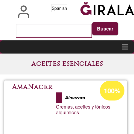
Pasar
Spanish
al
contenido
principal
Main
aceites esenciales
navigation
Porcentaje
AmaNacer
100%
de
Almazora
aceptación
Cremas, aceites y tónicos
de
alquímicos
G1