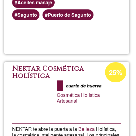
Aceites masaje
Sagunto
Puerto de Sagunto
Lee más
sobre
Masaje
Ayurvéd
Porcentaje
Nektar Cosmética
25%
de
Holística
aceptación
cuarte de huerva
de
Cosmética Holística
G1
Artesanal
NEKTAR te abre la puerta a la
Belleza
Holística,
la cosmética inteligente artesanal. Los principales