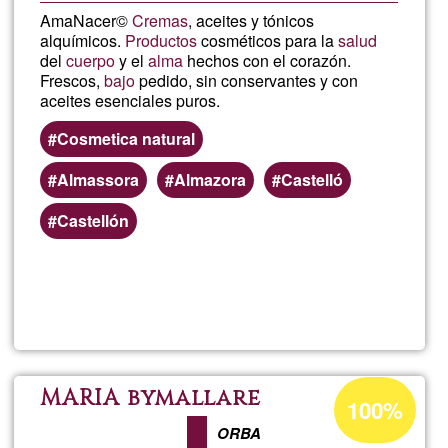
AmaNacer©
Cremas
, aceites y tónicos
alquímicos.
Productos
cosméticos para la
salud
del
cuerpo
y el
alma
hechos con el corazón.
Frescos,
bajo
pedido, sin conservantes y con
aceites esenciales puros.
Cosmetica natural
Almassora
Almazora
Castelló
Castellón
Lee más
sobre
AmaNac
Porcentaje
MARIA bymallare
100%
de
ORBA
aceptación