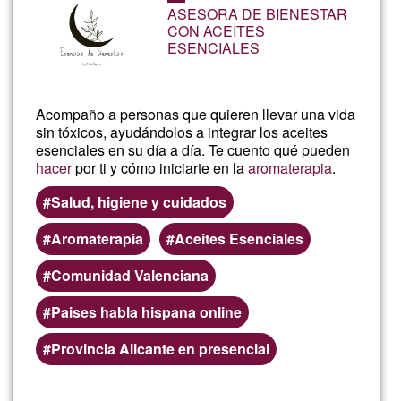
ASESORA DE BIENESTAR
de
CON ACEITES
ESENCIALES
G1
Acompaño a personas que quieren llevar una vida
sin tóxicos, ayudándolos a integrar los aceites
esenciales en su día a día. Te cuento qué pueden
hacer
por ti y cómo iniciarte en la
aromaterapia
.
Salud, higiene y cuidados
Aromaterapia
Aceites Esenciales
Comunidad Valenciana
Paises habla hispana online
Provincia Alicante en presencial