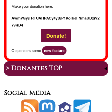
Make your donation here:
AwmVGyjTRTUAHPACy4yBjP1KoHiJFNmaUBxiV2
79RD4
Donate!
O sponsors some
new feature
> Donantes TOP
Social media