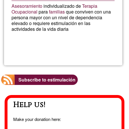
Asesoramiento
individualizado de
Terapia
Ocupacional
para
familias
que conviven con una
persona mayor con un nivel de dependencia
elevado o requiere estimulación en las
actividades de la vida diaria
Read more
about
TER
EDA
Subscribe to estimulación
-
Help us!
DEME
Make your donation here: