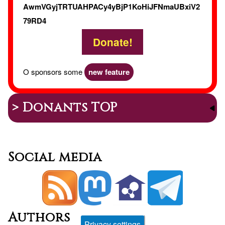
AwmVGyjTRTUAHPACy4yBjP1KoHiJFNmaUBxiV2
79RD4
Donate!
O sponsors some
new feature
> Donants TOP
Social media
Authors
Privacy settings