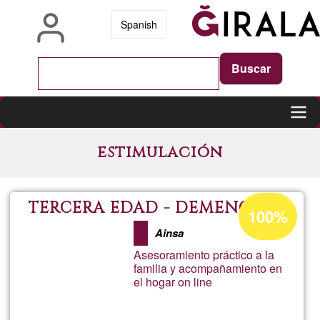
Skip
Spanish
to
main
content
Main
estimulación
navigation
Acceptance
TERCERA EDAD - DEMENCIAS
100%
percentage
Ainsa
of
Asesoramiento práctico a la
Ğ1
familia y acompañamiento en
el hogar on line