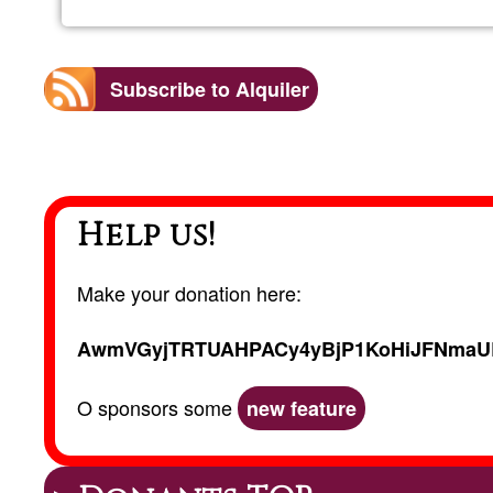
Subscribe to Alquiler
Help us!
Make your donation here:
AwmVGyjTRTUAHPACy4yBjP1KoHiJFNmaU
O sponsors some
new feature