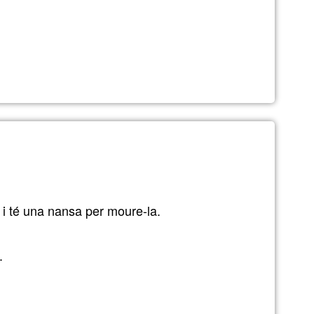
ión
 i té una nansa per moure-la.
.