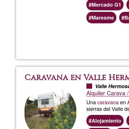
Mercado G1
Preferred
Maresme
B
(geographic)
service
areas
Caravana en Valle Her
Valle Hermos
Alquiler Carava 
Una
caravana
en A
sierras del Valle 
Alojamiento