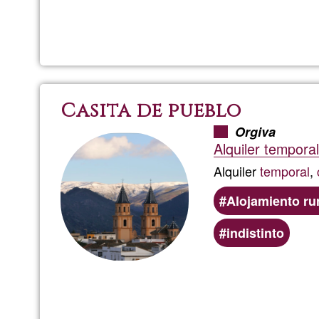
service
areas
Casita de pueblo
Orgiva
Alquiler tempora
Alquiler
temporal
,
Alojamiento ru
indistinto