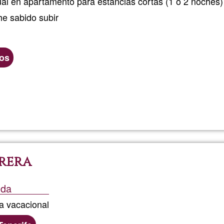
ual en apartamento para estancias cortas (1 o 2 noches)
he sabido subir
ios
Read more
about
Habitac
en
rera
apartam
nda
da vacacional