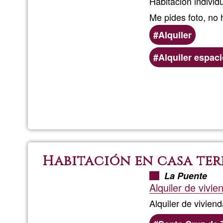
Habitación individ
Me pides foto, no 
Alquiler
Preferred
Alquiler espac
(geographic)
service
areas
Habitación en casa ter
La Puente
Alquiler de vivie
Alquiler de vivien