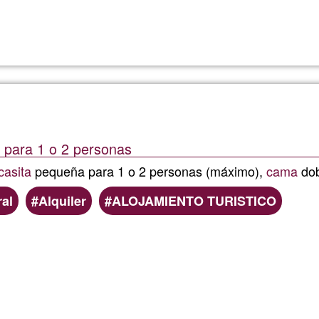
Read more
about
Aparcam
en
BARCE
l para 1 o 2 personas
casita
pequeña para 1 o 2 personas (máximo),
cama
dob
ral
Alquiler
ALOJAMIENTO TURISTICO
Read more
about