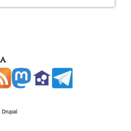
ia
+
Drupal