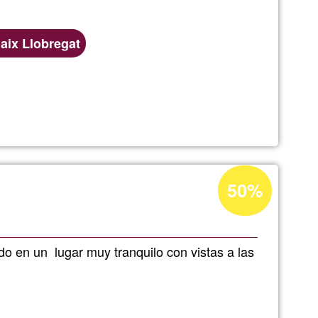
aix Llobregat
e
Acceptance
50%
percentage
of
Ğ1
ado en un lugar muy tranquilo con vistas a las