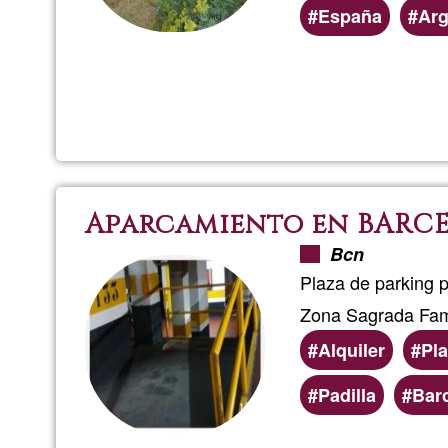
España
Arg
Aparcamiento en BARC
Bcn
Plaza de parking p
Zona Sagrada Fami
Alquiler
Pl
Preferred
Padilla
Bar
(geographic)