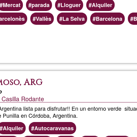
Mercat
parada
Lloguer
Alquiler
arcelonès
Vallès
La Selva
Barcelona
B
Read more
about
Taula
plegabl
moso, ARG
gran,
o
/ Casilla Rodante
lloguer
rgentina lista para disfrutar!! En un entorno verde situ
de Punilla en Córdoba, Argentina.
Alquiler
Autocaravanas