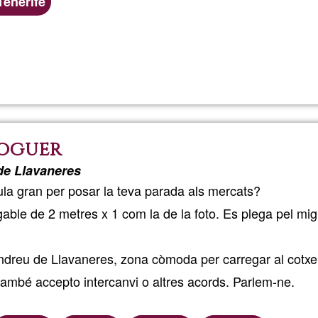
Tenerife
Read more
about
Habitac
en
loguer
casa
de Llavaneres
terrera
la gran per posar la teva parada als mercats?
gable de 2 metres x 1 com la de la foto. Es plega pel mig
Andreu de Llavaneres, zona còmoda per carregar al cotxe
també accepto intercanvi o altres acords. Parlem-ne.