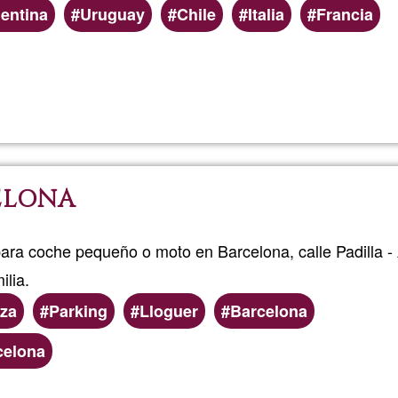
entina
Uruguay
Chile
Italia
Francia
Read more
about
Caravan
en
ELONA
Valle
Hermos
ara coche pequeño o moto en Barcelona, calle Padilla -
lia.
ARG
aza
Parking
Lloguer
Barcelona
celona