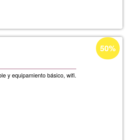
iento
Acceptance
50%
LONA
percentage
of
Ğ1
le y equipamiento básico, wifi.