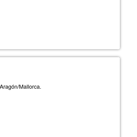
a
o,
 Aragón/Mallorca.