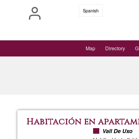
Skip
Spanish
to
main
content
Main
Map
Directory
G
navigation
Habitación en aparta
Vall De Uxo