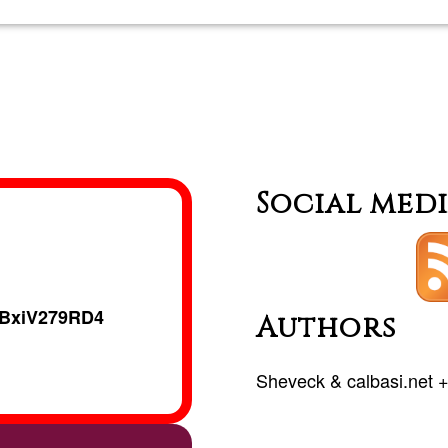
Casita
de
pueblo
Social med
BxiV279RD4
Authors
Sheveck
&
calbasi.net