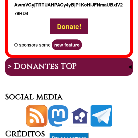
AwmVGyjTRTUAHPACy4yBjP1KoHiJFNmaUBxiV2
79RD4
Donate!
O sponsors some
new feature
> Donantes TOP
Social media
Créditos