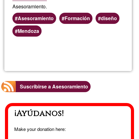
Asesoramiento.
Asesoramiento
Formación
diseño
Mendoza
Lee más
sobre
Leandr
Rojo
Suscribirse a Asesoramiento
¡Ayúdanos!
Make your donation here: