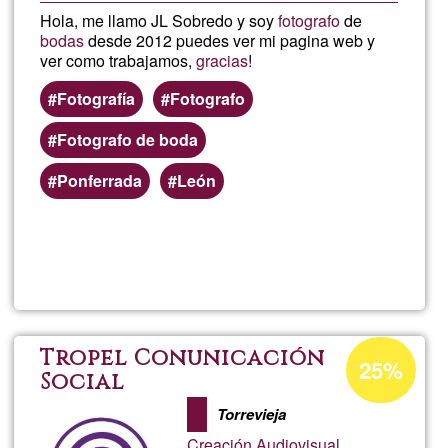
Hola, me llamo JL Sobredo y soy
fotografo
de
bodas
desde 2012 puedes ver mi pagina web y
ver como trabajamos,
gracias
!
Fotografía
Fotografo
Fotografo de boda
Ponferrada
León
Read more
about
JL
Sobr
Acceptance
Tropel Conunicación
25%
percentage
Social
of
Torrevieja
Ğ1
Creación Audiovisual