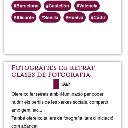
Barcelona
Castellón
Valencia
Alicante
Sevilla
Huelva
Cádiz
Read more
about
Feny
Art
Fotografies de retrat,
clases de fotografia,
|
material fotogràfic de
Salt
segona ma
Dise
Ofereixo fer retrats amb il·luminació per poder
nudrir els perfils de les xarxes socials, compartir
amb gent, etc...
També ofereixo tallers de fotografia, tant d'iniciació
com abançat.