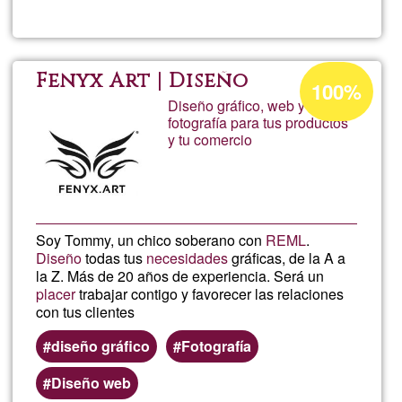
Andr
Muril
Acceptance
Fenyx Art | Diseño
100%
percentage
Diseño gráfico, web y
fotografía para tus productos
of
y tu comercio
Ğ1
Soy Tommy, un chico soberano con
REML
.
Diseño
todas tus
necesidades
gráficas, de la A a
la Z. Más de 20 años de experiencia. Será un
placer
trabajar contigo y favorecer las relaciones
con tus clientes
diseño gráfico
Fotografía
Diseño web