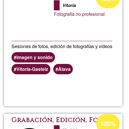
percentage
-
Vitoria
of
Fotografía no profesional
Ğ1
Erick
G_G
Sesiones de fotos, edición de fotografías y vídeos
imagen y sonido
Vitoria-Gasteiz
Àlava
Read more
about
Natal
Gaste
Acceptance
Grabación, Edición, Fotos
100%
percentage