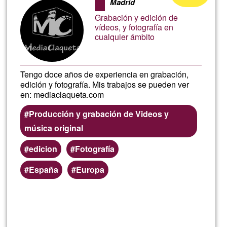
Madrid
of
Grabación y edición de
Ğ1
vídeos, y fotografía en
cualquier ámbito
Tengo doce años de experiencia en grabación,
edición y fotografía. Mis trabajos se pueden ver
en: mediaclaqueta.com
Producción y grabación de Videos y
música original
edicion
Fotografía
España
Europa
Read more
about