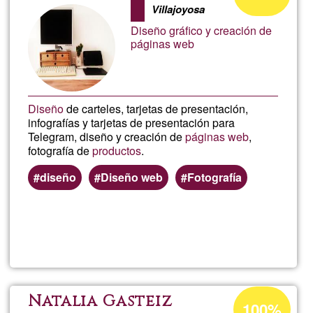
Socia
Villajoyosa
of
Diseño gráfico y creación de
Ğ1
páginas web
Diseño
de carteles, tarjetas de presentación,
infografías y tarjetas de presentación para
Telegram, diseño y creación de
páginas web
,
fotografía de
productos
.
diseño
Diseño web
Fotografía
Read more
about
Dise
Gráfi
Acceptance
Natalia Gasteiz
100%