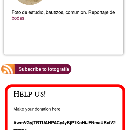
de
Foto de estudio, bautizos, comunion. Reportaje de
fotogr
bodas
.
mater
Read more
about
fotog
Foto
de
Zapp
Subscribe to fotografía
sego
ma
Help us!
Make your donation here:
AwmVGyjTRTUAHPACy4yBjP1KoHiJFNmaUBxiV2