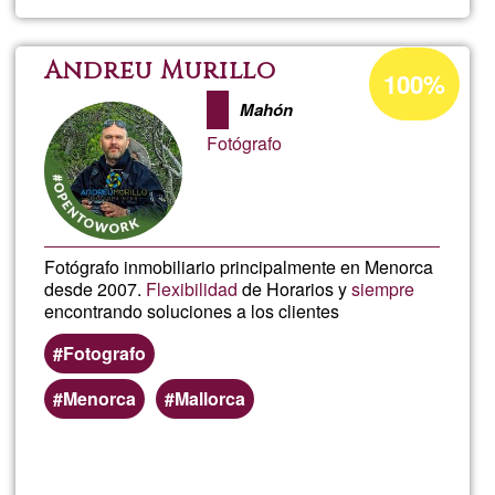
Graba
Edici
Acceptance
Andreu Murillo
100%
percentage
Fotos
Mahón
of
Fotógrafo
Ğ1
Fotógrafo inmobiliario principalmente en Menorca
desde 2007.
Flexibilidad
de Horarios y
siempre
encontrando soluciones a los clientes
Fotografo
Menorca
Mallorca
Read more
about