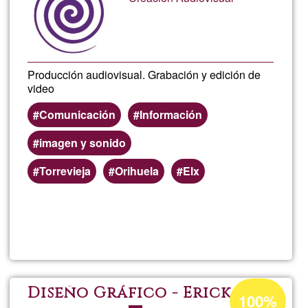
Producción audiovisual. Grabación y edición de
video
Comunicación
Información
imagen y sonido
Torrevieja
Orihuela
Elx
Read more
about
Trope
Conu
Acceptance
Diseño Gráfico - Erick G_G
100%
percentage