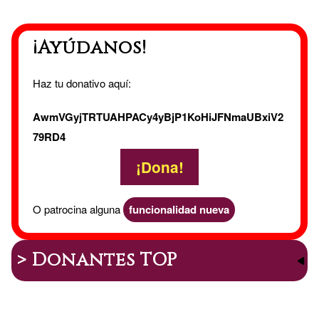
Social
¡Ayúdanos!
Haz tu donativo aquí:
AwmVGyjTRTUAHPACy4yBjP1KoHiJFNmaUBxiV2
79RD4
¡Dona!
O patrocina alguna
funcionalidad nueva
> Donantes TOP