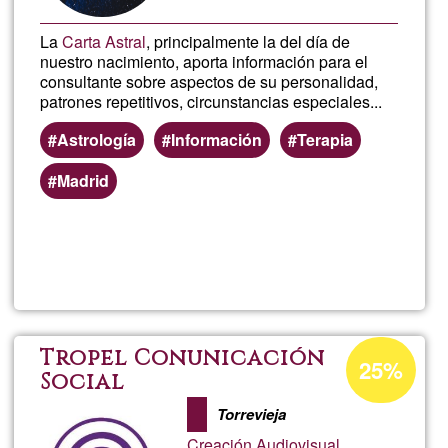
La
Carta Astral
, principalmente la del día de
nuestro nacimiento, aporta información para el
consultante sobre aspectos de su personalidad,
patrones repetitivos, circunstancias especiales...
Astrología
Información
Terapia
Madrid
Lee más
sobre
Interpre
de
Porcentaje
Tropel Conunicación
25%
de
Social
Carta
aceptación
Torrevieja
de
Creación Audiovisual