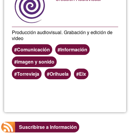
Astral
G1
Producción audiovisual. Grabación y edición de
video
Comunicación
Información
imagen y sonido
Torrevieja
Orihuela
Elx
Lee más
sobre
Tropel
Conuni
Suscribirse a Información