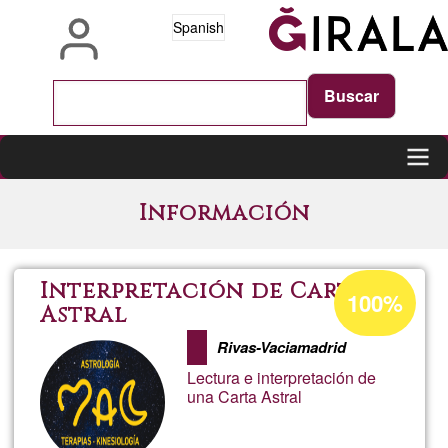
Pasar
Spanish
al
contenido
principal
Main
Información
navigation
Porcentaje
Interpretación de Carta
100%
de
Astral
aceptación
Rivas-Vaciamadrid
de
Lectura e interpretación de
G1
una Carta Astral