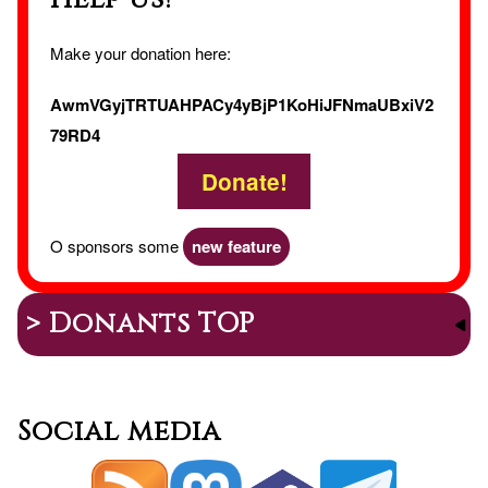
Make your donation here:
AwmVGyjTRTUAHPACy4yBjP1KoHiJFNmaUBxiV2
79RD4
Donate!
O sponsors some
new feature
> Donants TOP
Social media