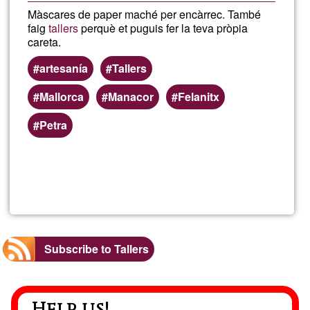
Màscares de paper maché per encàrrec. També
faig
tallers
perquè et puguis fer la teva pròpia
careta.
artesanía
Tallers
Mallorca
Manacor
Felanitx
Petra
Read more
about
Catal
Subscribe to Tallers
Help us!