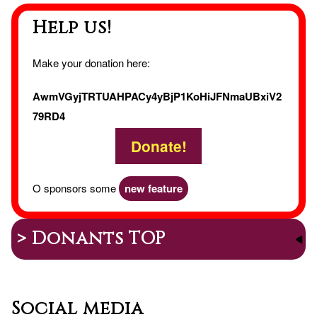
Help us!
Make your donation here:
AwmVGyjTRTUAHPACy4yBjP1KoHiJFNmaUBxiV2
79RD4
Donate!
O sponsors some
new feature
> Donants TOP
Social media