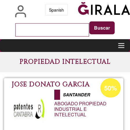
Skip
Spanish
to
main
content
Main
PROPIEDAD INTELECTUAL
navigation
Acceptance
JOSE DONATO GARCIA
50%
percentage
SANTANDER
of
ABOGADO PROPIEDAD
Ğ1
INDUSTRIAL E
INTELECTUAL