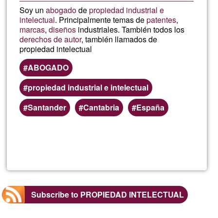
Soy un
abogado
de
propiedad industrial e
intelectual
. Principalmente temas de
patentes
,
marcas
,
diseños
industriales. También todos los
derechos de autor
, también llamados de
propiedad intelectual
ABOGADO
propiedad industrial e intelectual
Santander
Cantabria
España
Read more
about
JOSE
DON
Subscribe to PROPIEDAD INTELECTUAL
GARC