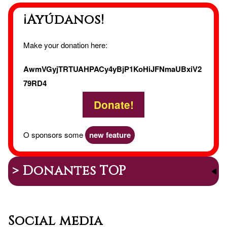
¡Ayúdanos!
Make your donation here:
AwmVGyjTRTUAHPACy4yBjP1KoHiJFNmaUBxiV2
79RD4
Donate!
O sponsors some
new feature
> Donantes TOP
Social media