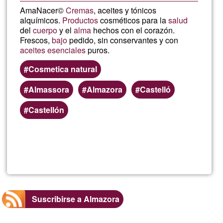
AmaNacer©
Cremas
, aceites y tónicos
alquímicos.
Productos
cosméticos para la
salud
del
cuerpo
y el
alma
hechos con el corazón.
Frescos,
bajo
pedido, sin conservantes y con
aceites esenciales
puros.
Cosmetica natural
Almassora
Almazora
Castelló
Castellón
Lee más
sobre
AmaNac
Suscribirse a Almazora