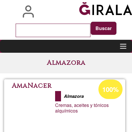
Pasar
al
contenido
principal
Main
Almazora
navigation
Porcentaje
AmaNacer
100%
de
Almazora
aceptación
Cremas, aceites y tónicos
de
alquímicos
G1