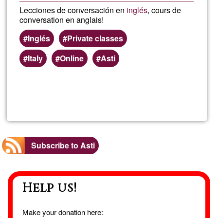
Lecciones de conversación en
inglés
, cours de
conversation en anglais!
Inglés
Private classes
Italy
Online
Asti
Read more
about
Matte
Subscribe to Asti
Help us!
Make your donation here: