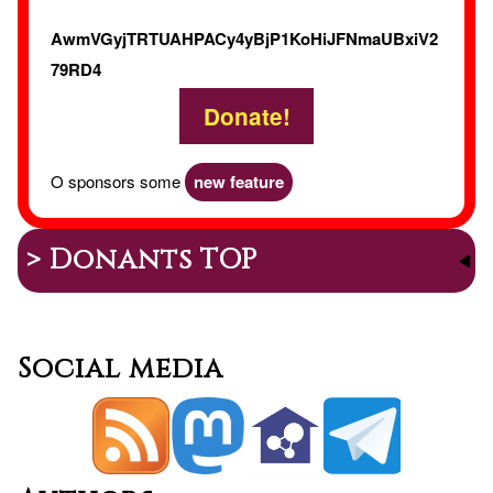
AwmVGyjTRTUAHPACy4yBjP1KoHiJFNmaUBxiV2
79RD4
Donate!
O sponsors some
new feature
> Donants TOP
Social media