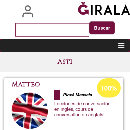
Skip
to
main
content
Main
Asti
navigation
Acceptance
Matteo
100%
percentage
Piovà Massaia
of
Lecciones de conversación
Ğ1
en inglés, cours de
conversation en anglais!