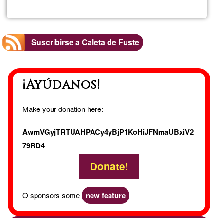
Nordic
Walking
Suscribirse a Caleta de Fuste
en
¡Ayúdanos!
el
Sur
Make your donation here:
AwmVGyjTRTUAHPACy4yBjP1KoHiJFNmaUBxiV2
79RD4
Donate!
O sponsors some
new feature