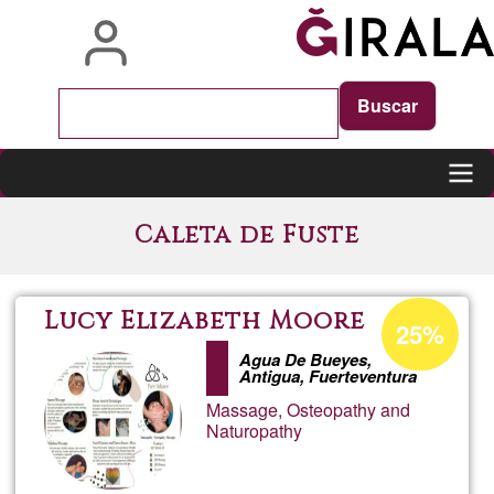
Pasar
al
contenido
principal
Main
Caleta de Fuste
navigation
Porcentaje
Lucy Elizabeth Moore
25%
de
Agua De Bueyes,
aceptación
Antigua, Fuerteventura
de
Massage, Osteopathy and
Naturopathy
G1