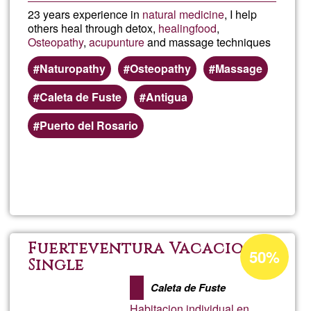
23 years experience in
natural medicine
, I help
others heal through detox,
healing
food
,
Osteopathy
,
acupunture
and massage techniques
Naturopathy
Osteopathy
Massage
Caleta de Fuste
Antigua
Puerto del Rosario
Lee más
sobre
Lucy
Elizabe
Porcentaje
Fuerteventura Vacacion
50%
de
Single
Moore
aceptación
Caleta de Fuste
de
Habitacion individual en