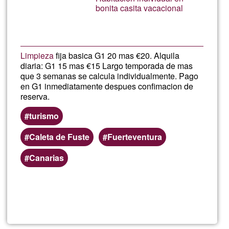
G1
bonita casita vacacional
Limpieza
fija basica G1 20 mas €20. Alquila
diaria: G1 15 mas €15 Largo temporada de mas
que 3 semanas se calcula individualmente. Pago
en G1 inmediatamente despues confimacion de
reserva.
turismo
Caleta de Fuste
Fuerteventura
Canarias
Lee más
sobre
Fuertev