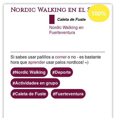
Vacaci
Porcentaje
Nordic Walking en el Sur
100%
de
Single
Caleta de Fuste
aceptación
Nordic Walking en
de
Fuerteventura
G1
Si sabes usar palillos a
comer
o no - es bastante
hora que
aprender
usar palos nordicos! =)
Nordic Walking
Deporte
Actividades en grupo
Caleta de Fuste
Fuerteventura
Lee más
sobre