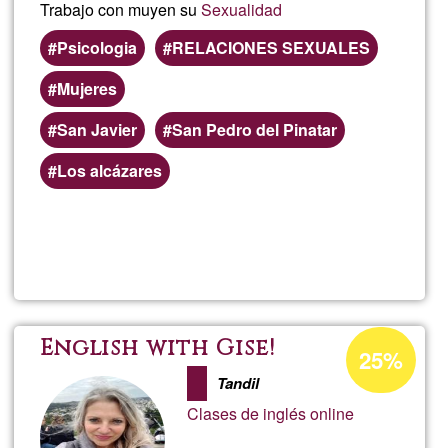
Trabajo con muyen su
Sexualidad
Psicologia
RELACIONES SEXUALES
Mujeres
San Javier
San Pedro del Pinatar
Los alcázares
Lee más
sobre
Josefin
Porcentaje
English with Gise!
25%
de
Tandil
aceptación
Clases de inglés online
de