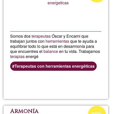
energeticas
aceptación
de
G1
Somos dos
terapeutas
Óscar y Encarni que
trabajan juntos con
herramientas
que te ayuda a
equilibrar todo lo que está en desarmonía para
que encuentres el
balance
en tu vida. Trabajamos
terapias
energé
Terapeutas con herramientas energéticas
Lee más
sobre
Óscar
y
Porcentaje
Armonía