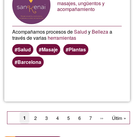
de
masajes, ungüentos y
acompañamiento
G1
Acompañamos procesos de
Salud
y
Belleza
a
través de varias
herramientas
Salud
Masaje
Plantas
Barcelona
Lee más
sobre
KeiSan
Paginación
Página
1
Página
2
Página
3
Página
4
Página
5
Página
6
Página
7
Siguiente
››
Última
Últim »
actual
página
página