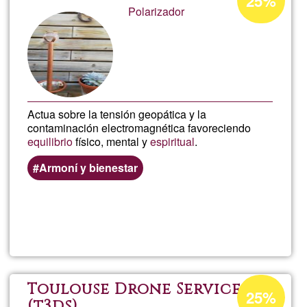
25%
de
Polarizador
Marien
aceptación
de
terapeu
G1
Actua sobre la tensión geopática y la
contaminación electromagnética favoreciendo
equilibrio
físico, mental y
espiritual
.
Armoní y bienestar
Lee más
sobre
Armoní
Porcentaje
Toulouse Drone Services
25%
de
(t3ds)