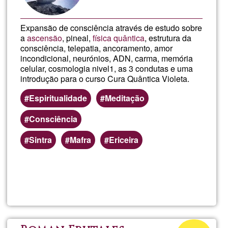
Expansão de consciência através de estudo sobre
a
ascensão
, pineal,
física quântica
, estrutura da
consciência, telepatia, ancoramento, amor
incondicional, neurónios, ADN, carma, memória
celular, cosmologia nivel1, as 3 condutas e uma
introdução para o curso Cura Quântica Violeta.
Espiritualidade
Meditação
Consciência
Sintra
Mafra
Ericeira
Lee más
sobre
Método
ascensi
Porcentaje