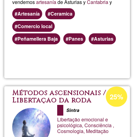
vendemos
artesanía
de Asturias y
Cantabria
y
Artesanía
Ceramica
Comercio local
Peñamellera Baja
Panes
Asturias
Lee más
sobre
Sobera
Porcentaje
Métodos ascensionais /
25%
de
Libertação da roda
encarnacional /
aceptación
Sintra
Evacuação planetária
de
Libertação emocional e
G1
psicológica, Consciência ,
Cosmologia, Meditação