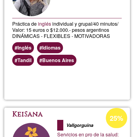
G1
Práctica de
inglés
individual y grupal/40 minutos/
Valor: 15 euros o $12.000.- pesos argentinos
DINÁMICAS - FLEXIBLES - MOTIVADORAS
Inglés
Idiomas
Tandil
Buenos Aires
Lee más
sobre
English
with
Porcentaje
KeiSana
25%
de
Gise!
Vallgorguina
aceptación
Servicios en pro de la salud: