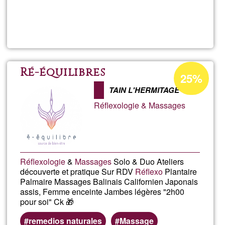
Lee más
sobre
Toulous
Drone
Porcentaje
Ré-équilibres
25%
de
Service
TAIN L'HERMITAGE
aceptación
Réflexologie & Massages
de
(t3ds)
G1
Réflexologie
&
Massages
Solo & Duo Ateliers
découverte et pratique Sur RDV
Réflexo
Plantaire
Palmaire Massages Balinais Californien Japonais
assis, Femme enceinte Jambes légères "2h00
pour soi" Ck 🎁
remedios naturales
Massage