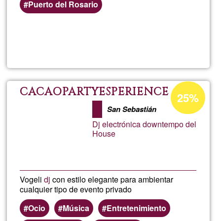
Puerto del Rosario
Lee más
sobre
Lucy
Elizabe
Porcentaje
CACAOPARTYESPERIENCE
25%
de
Moore
San Sebastián
aceptación
Dj electrónica downtempo del
de
House
G1
Vogeli
dj
con estilo elegante para ambientar
cualquier tipo de evento privado
Ocio
Música
Entretenimiento