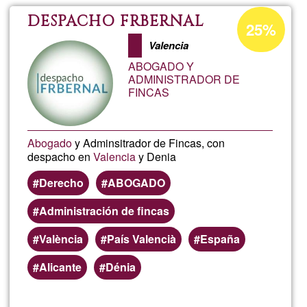
Frutale
Porcentaje
DESPACHO FRBERNAL
25%
de
Valencia
aceptación
ABOGADO Y
de
ADMINISTRADOR DE
FINCAS
G1
Abogado
y Adminsitrador de Fincas, con
despacho en
Valencia
y Denia
Derecho
ABOGADO
Administración de fincas
València
País Valencià
España
Alicante
Dénia