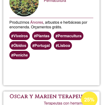
Permacultura
G1
Produzimos
Árvores
, arbustos e herbáceas por
encomenda. Orçamentos grátis.
Viveiros
Plantas
Permacultura
Óbidos
Portugal
Lisboa
Peniche
Lee más
sobre
Viveiro
Pentan
Porcentaje
Óscar y Marien terapeutas
25%
de
Terapeutas con herramientas