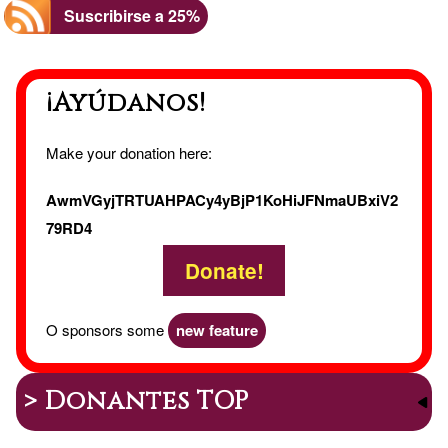
Suscribirse a 25%
¡Ayúdanos!
Make your donation here:
AwmVGyjTRTUAHPACy4yBjP1KoHiJFNmaUBxiV2
79RD4
Donate!
O sponsors some
new feature
> Donantes TOP