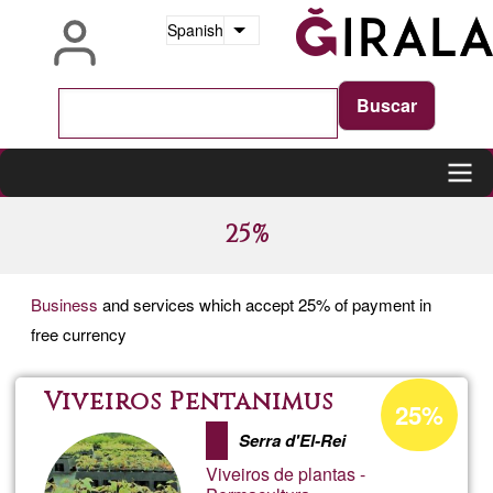
Pasar
Spanish
Lista adicional de acciones
al
contenido
principal
Main
25%
navigation
Business
and services which accept 25% of payment in
free currency
Porcentaje
Viveiros Pentanimus
25%
de
Serra d'El-Rei
aceptación
Viveiros de plantas -
de