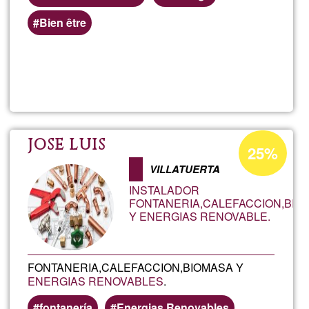
Bien être
Lee más
sobre
Ré-
équilibr
Porcentaje
JOSE LUIS
25%
de
VILLATUERTA
aceptación
INSTALADOR
de
FONTANERIA,CALEFACCION,BIO
Y ENERGIAS RENOVABLE.
G1
FONTANERIA,CALEFACCION,BIOMASA Y
ENERGIAS RENOVABLES
.
fontanería
Energias Renovables