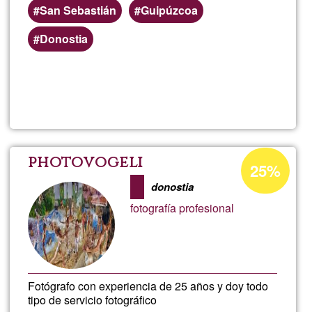
San Sebastián
Guipúzcoa
Donostia
Lee más
sobre
CACAO
Porcentaje
photovogeli
25%
de
donostia
aceptación
fotografía profesional
de
G1
Fotógrafo con experiencia de 25 años y doy todo
tipo de servicio fotográfico