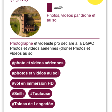
aceptación
seilh
de
Photos, vidéos par drone et
G1
au sol
Photographe
et vidéaste pro déclaré a la DGAC
Photos et vidéos aériennes (drone) Photos et
vidéos au sol
photo et vidéos aériennes
photos et vidéos au sol
vol en immersion HD
Seilh
Toulouse
Tolosa de Lengadòc