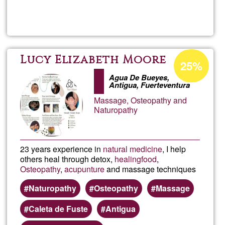
Lee más
sobre
DESPA
FRBER
Porcentaje
Lucy Elizabeth Moore
25%
de
Agua De Bueyes,
aceptación
Antigua, Fuerteventura
de
Massage, Osteopathy and
Naturopathy
G1
23 years experience in
natural medicine
, I help
others heal through detox,
healing
food
,
Osteopathy
,
acupunture
and massage techniques
Naturopathy
Osteopathy
Massage
Caleta de Fuste
Antigua