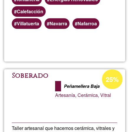
Calefacción
Villatuerta
Navarra
Nafarroa
Lee más
sobre
JOSE
LUIS
Porcentaje
Soberado
25%
de
Peñamellera Baja
aceptación
Artesanía, Cerámica, Vitral
de
G1
Taller artesanal que hacemos cerámica, vitrales y