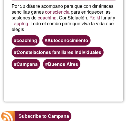
Por 30 días te acompaño para que con dinámicas
sencillas ganes
consciencia
para enriquecer las
sesiones de
coaching
. ConStelación.
Reiki
lunar y
Tapping
. Todo el combo para que viva la vida que
elegis
coaching
Autoconocimiento
Constelaciones familiares individuales
Campana
Buenos Aires
Read more
about
Alum
Subscribe to Campana