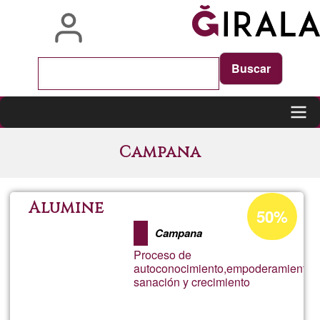
Skip
to
main
content
Main
Campana
navigation
Acceptance
Alumine
50%
percentage
Campana
of
Proceso de
Ğ1
autoconocimiento,empoderamiento,
sanación y crecimiento