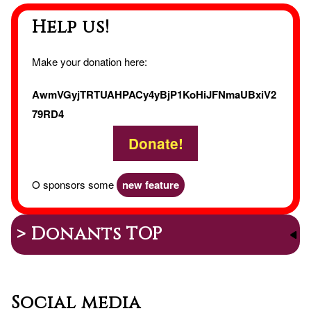
Help us!
Make your donation here:
AwmVGyjTRTUAHPACy4yBjP1KoHiJFNmaUBxiV2
79RD4
Donate!
O sponsors some
new feature
> Donants TOP
Social media