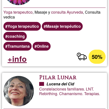
Yoga terapeutico
, Masaje y
consulta
Ayurveda
, Consulta
vedica
Yoga terapeutico
Masaje terapéutico
coaching
Tramuntana
Online
50%
+info
Pilar Lunar
Lucena del Cid
Constelaciones familiares. LNT.
Rebirthing. Chamanismo. Terapias.