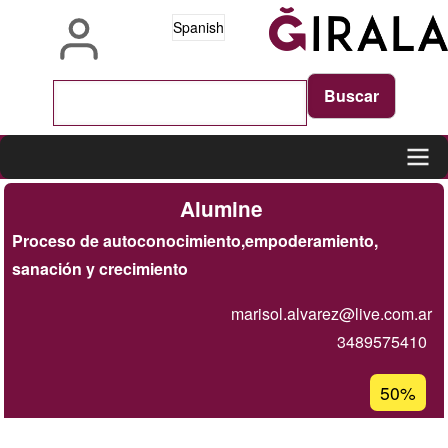
Pasar
Spanish
al
contenido
principal
Main
Alumine
navigation
Proceso de autoconocimiento,empoderamiento,
sanación y crecimiento
marisol.alvarez@live.com.ar
3489575410
Porcentaj
50%
de
aceptaci