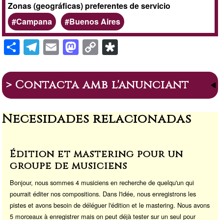
Zonas (geográficas) preferentes de servicio
Campana
Buenos Aires
S
T
E
M
C
Di
h
el
m
a
o
a
ar
e
ail
st
p
s
> Contacta amb l'anunciant
e
gr
o
y
p
a
d
Li
or
Necesidades relacionadas
m
o
n
a
n
k
Édition et mastering pour un
groupe de musiciens
Bonjour, nous sommes 4 musiciens en recherche de quelqu'un qui
pourrait éditer nos compositions. Dans l'idée, nous enregistrons les
pistes et avons besoin de déléguer l'édition et le mastering. Nous avons
5 morceaux à enregistrer mais on peut déjà tester sur un seul pour