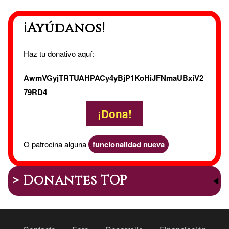
¡Ayúdanos!
Haz tu donativo aquí:
AwmVGyjTRTUAHPACy4yBjP1KoHiJFNmaUBxiV2
79RD4
¡Dona!
O patrocina alguna
funcionalidad nueva
> Donantes TOP