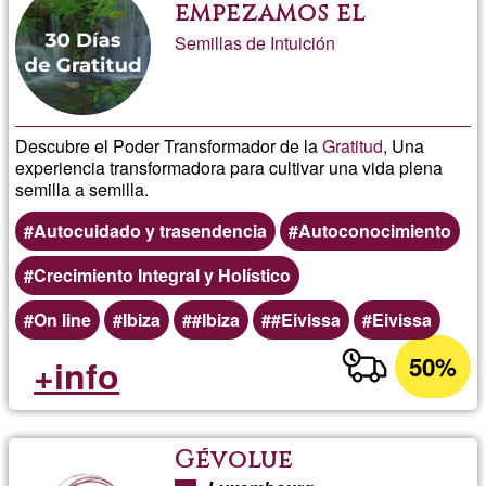
empezamos el
domingo 30 de
Semillas de Intuición
Marzo 2025
Descubre el Poder Transformador de la
Gratitud
, Una
experiencia transformadora para cultivar una vida plena
semilla a semilla.
Autocuidado y trasendencia
Autoconocimiento
Crecimiento Integral y Holístico
On line
Ibiza
#Ibiza
#Eivissa
Eivissa
50%
+info
Gévolue