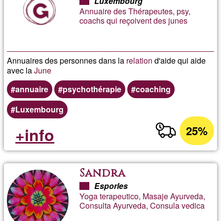
Luxembourg
Annuaire des Thérapeutes, psy,
coachs qui reçoivent des junes
Annuaires des personnes dans la
relation
d'aide qui aide
avec la
June
annuaire
psychothérapie
coaching
Luxembourg
25%
+info
Sandra
Esporles
Yoga terapeutico, Masaje Ayurveda,
Consulta Ayurveda, Consula vedica