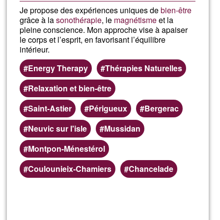
Je propose des expériences uniques de
bien-être
grâce à la
sonothérapie
, le
magnétisme
et la
pleine conscience. Mon approche vise à apaiser
le corps et l’esprit, en favorisant l’équilibre
intérieur.
Energy Therapy
Thérapies Naturelles
Relaxation et bien-être
Saint-Astier
Périgueux
Bergerac
Neuvic sur l'isle
Mussidan
Montpon-Ménestérol
Coulounieix-Chamiers
Chancelade
Read more
about