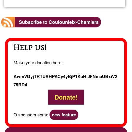
Sandr
Roch
Subscribe to Coulounieix-Chamiers
Help us!
Make your donation here:
AwmVGyjTRTUAHPACy4yBjP1KoHiJFNmaUBxiV2
79RD4
Donate!
O sponsors some
new feature