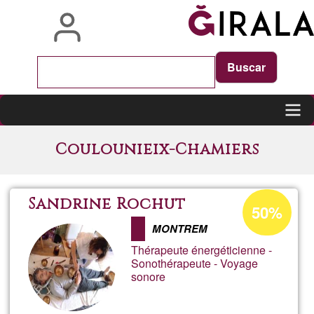
Skip
to
main
content
Main
Coulounieix-Chamiers
navigation
Acceptance
Sandrine Rochut
50%
percentage
MONTREM
of
Thérapeute énergéticienne -
Ğ1
Sonothérapeute - Voyage
sonore