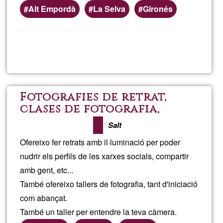
Alt Empordà
La Selva
Gironés
Read more
about
Regal
Salut
Fotografies de retrat,
clases de fotografia,
Giron
material fotogràfic de
Salt
segona ma
Ofereixo fer retrats amb il·luminació per poder
nudrir els perfils de les xarxes socials, compartir
amb gent, etc...
També ofereixo tallers de fotografia, tant d'iniciació
com abançat.
També un taller per entendre la teva càmera.