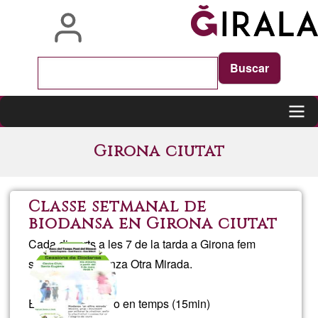
Skip
to
main
content
Main
Girona ciutat
navigation
Classe setmanal de
biodansa en Girona ciutat
Cada dimarts a les 7 de la tarda a Girona fem
sessió de Biodanza Otra Mirada.
En G1 (30junes) o en temps (15min)