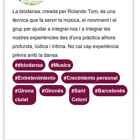
La biodansa, creada per Rolando Toro, és una
tècnica que fa servir la música, el moviment i el
grup per ajudar a integrar-nos i a integrar les
nostres experiències des d'una pràctica alhora
profunda, lúdica i íntima. No cal cap experiència
prèvia amb la dansa.
#biodansa
Musica
Entretenimiento
Crecimiento personal
Preferred
Girona
Gironés
Sant
Barcelonès
(geographic)
ciutat
Celoni
service
areas
Read more
about
Clas