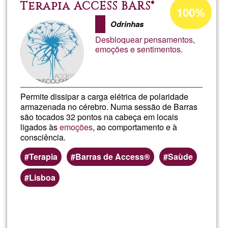
tera
Percentatge
Terapia ACCESS BARS®
100%
d'acceptació
Odrinhas
de
Desbloquear pensamentos,
G1
emoções e sentimentos.
Permite dissipar a carga elétrica de polaridade
armazenada no cérebro. Numa sessão de Barras
são tocados 32 pontos na cabeça em locais
ligados às
emoções
, ao comportamento e à
consciência.
Terapia
Barras de Access®
Saùde
Lisboa
Llegeix més
sob