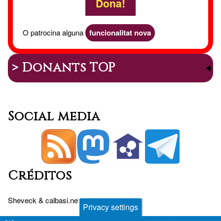
Dona!
O patrocina alguna
funcionalitat nova
> Donants TOP
Social media
Créditos
Sheveck
&
calbasi.net
+
Drupal
Privacy settings