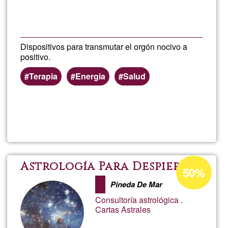
Bac
Dispositivos para transmutar el orgón nocivo a
positivo.
Terapia
Energia
Salud
Llegeix més
sob
Jos
Migu
Percentatge
Astrología Para Despiertos
50%
d'acceptació
Pineda De Mar
de
Consultoría astrológica .
G1
Cartas Astrales