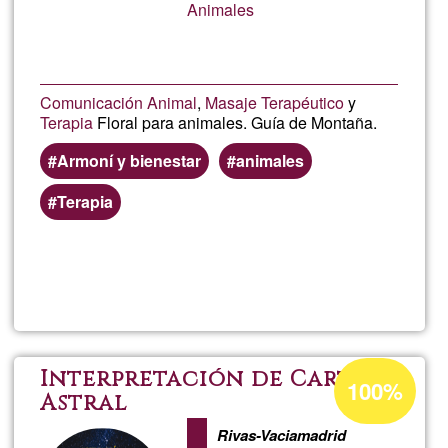
G1
Animales
Comunicación Animal
,
Masaje Terapéutico
y
Terapia
Floral para animales. Guía de Montaña.
Armoní y bienestar
animales
Terapia
Llegeix més
sob
Ani
Percentatge
Interpretación de Carta
100%
d'acceptació
Astral
de
Rivas-Vaciamadrid