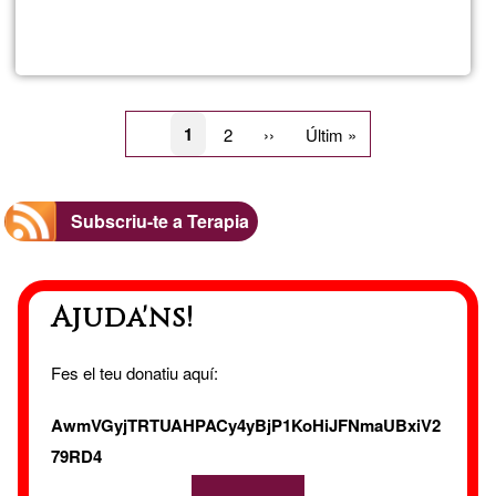
Llegeix més
sob
Jua
Paginació
Pàgina
1
Page
2
Pàgina
››
Última
Últim »
actual
següent
pàgina
Subscriu-te a Terapia
Ajuda'ns!
Fes el teu donatiu aquí:
AwmVGyjTRTUAHPACy4yBjP1KoHiJFNmaUBxiV2
79RD4