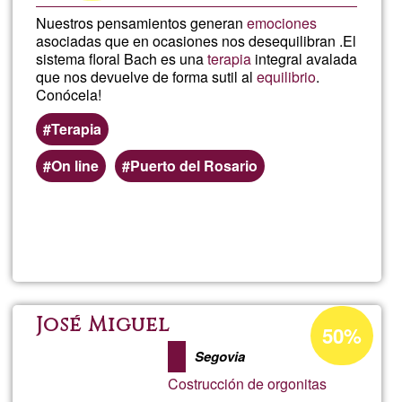
Nuestros pensamientos generan
emociones
asociadas que en ocasiones nos desequilibran .El
sistema floral Bach es una
terapia
integral avalada
que nos devuelve de forma sutil al
equilibrio
.
Conócela!
Terapia
On line
Puerto del Rosario
Llegeix més
sob
Tera
Flor
Percentatge
José Miguel
50%
d'acceptació
de
Segovia
de
Costrucción de orgonitas
G1