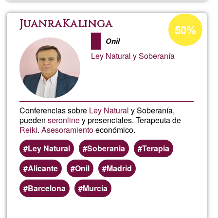
Gest
Percentatge
JuanraKalinga
50%
d'acceptació
Onli
Onil
de
Ley Natural y Soberanía
G1
Conferencias sobre
Ley Natural
y Soberanía,
pueden
ser
online
y presenciales. Terapeuta de
Reiki
.
Asesoramiento
económico.
Ley Natural
Soberania
Terapia
Alicante
Onil
Madrid
Barcelona
Murcia