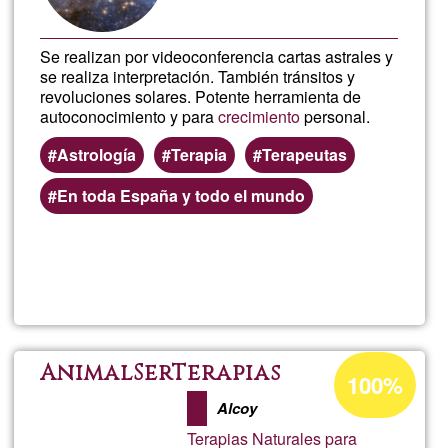
Se realizan por videoconferencia cartas astrales y
se realiza interpretación. También tránsitos y
revoluciones solares. Potente herramienta de
autoconocimiento y para
crecimiento
personal.
Astrología
Terapia
Terapeutas
En toda España y todo el mundo
Llegeix més
sob
Astr
Par
Percentatge
AnimalSerTerapias
100%
d'acceptació
Desp
Alcoy
de
Terapias Naturales para