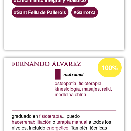
Crecimiento Integral y Holístico
Sant Feliu de Pallerols
Garrotxa
Llegeix més
sob
Patr
Dan
Percentatge
fernando álvarez
100%
d'acceptació
San
mutxamel
de
osteopatía, fisioterapia,
G1
kinesiología, masajes, reiki,
medicina china..
graduado en
fisioterapia
... puedo
hacer
rehabilitación
o
terapia manual
a todos los
niveles, incluido
energético
. También técnicas