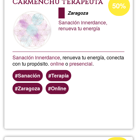
Carmenchu terapeuta
50%
d'acceptació
Gir
Zaragoza
de
Sanación innerdance,
G1
renueva tu energía
Sanación innerdance
, renueva tu energía, conecta
con tu propósito.
online
o
presencial
.
Sanación
Terapia
Zaragoza
Online
Llegeix més
sob
Car