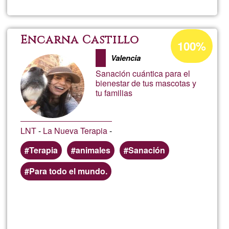
Tera
ACC
Percentatge
Encarna Castillo
100%
d'acceptació
BA
Valencia
de
Sanación cuántica para el
G1
bienestar de tus mascotas y
tu familias
LNT
-
La Nueva Terapia
-
Terapia
animales
Sanación
Para todo el mundo.
Llegeix més
sob