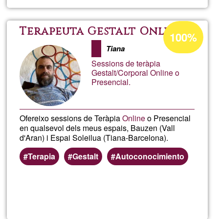
Enc
Cast
Percentatge
Terapeuta Gestalt Online
100%
d'acceptació
Tiana
de
Sessions de teràpia
G1
Gestalt/Corporal Online o
Presencial.
Ofereixo sessions de Teràpia
Online
o Presencial
en qualsevol dels meus espais, Bauzen (Vall
d'Aran) i Espai Soleilua (Tiana-Barcelona).
Terapia
Gestalt
Autoconocimiento
Llegeix més
sob
Tera