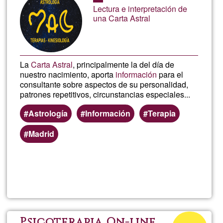
G1
Lectura e interpretación de
una Carta Astral
La
Carta Astral
, principalmente la del día de
nuestro nacimiento, aporta
información
para el
consultante sobre aspectos de su personalidad,
patrones repetitivos, circunstancias especiales...
Astrología
Información
Terapia
Madrid
Llegeix més
sob
Inte
de
Percentatge
Psicoterapia On-line