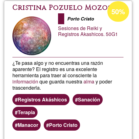
On-
Percentatge
Cristina Pozuelo Mozos
50%
d'acceptació
line
Porto Cristo
de
Sesiones de Reiki y
G1
Registros Akashicos. 50G1
¿Te pasa algo y no encuentras una razón
aparente? El registro es una excelente
herramienta para traer al consciente la
información
que guarda nuestra
alma
y poder
trascenderla.
Registros Akáshicos
Sanación
Terapia
Manacor
Porto Cristo