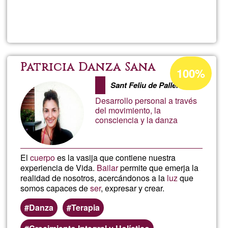
Llegeix més
sob
Cris
Poz
Percentatge
Patricia Danza Sana
100%
d'acceptació
Moz
Sant Feliu de Pallerols
de
Desarrollo personal a través
G1
del movimiento, la
consciencia y la danza
El
cuerpo
es la vasija que contiene nuestra
experiencia de Vida.
Bailar
permite que emerja la
realidad de nosotros, acercándonos a la
luz
que
somos capaces de
ser
, expresar y crear.
Danza
Terapia