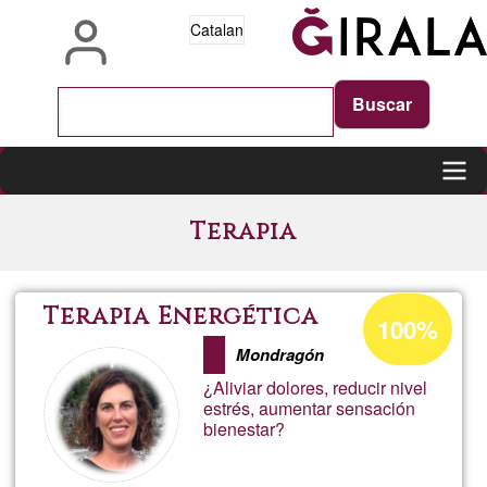
Vés
Catalan
al
contingut
Main
Terapia
navigation
Percentatge
Terapia Energética
100%
d'acceptació
Mondragón
de
¿Aliviar dolores, reducir nivel
G1
estrés, aumentar sensación
bienestar?