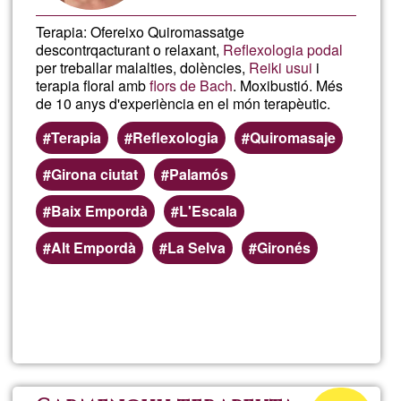
Terapia: Ofereixo Quiromassatge
descontrqacturant o relaxant,
Reflexologia podal
per treballar malalties, dolències,
Reiki usui
i
terapia floral amb
flors de Bach
. Moxibustió. Més
de 10 anys d'experiència en el món terapèutic.
Terapia
Reflexologia
Quiromasaje
Girona ciutat
Palamós
Baix Empordà
L'Escala
Alt Empordà
La Selva
Gironés
Llegeix més
sob
Rega
Salu
Percentatge