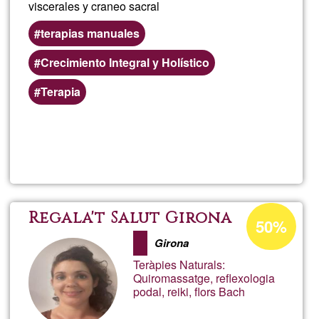
viscerales y craneo sacral
terapias manuales
Crecimiento Integral y Holístico
Terapia
Llegeix més
sob
fer
álva
Percentatge
Regala't Salut Girona
50%
d'acceptació
Girona
de
Teràpies Naturals:
G1
Quiromassatge, reflexologia
podal, reiki, flors Bach