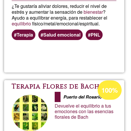
¿Te gustaría aliviar dolores, reducir el nivel de
estrés y aumentar la sensación de
bienestar
?
Ayudo a equilibrar energía, para restablecer el
equilibrio
físico/metal/emocional/espiritual.
Terapia
Salud emocional
PNL
Llegeix més
sob
Tera
Ener
Percentatge
Terapia Flores de Bach
100%
d'acceptació
Puerto del Rosario
de
Devuelve el equilibrio a tus
G1
emociones con las esencias
florales de Bach