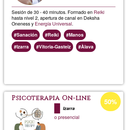
Sesión de 30 - 40 minutos. Formado en
Reiki
hasta nivel 2, apertura de canal en Deksha
Oneness y
Energía Universal
.
Sanación
Reiki
Manos
Izarra
Vitoria-Gasteiz
Àlava
Read more
about
Sana
x
Acceptance
Psicoterapia On-line
50%
percentage
Impos
Izarra
of
o presencial
Ğ1
de