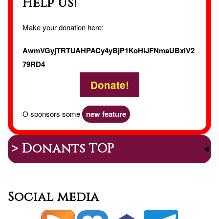
Help us!
Make your donation here:
AwmVGyjTRTUAHPACy4yBjP1KoHiJFNmaUBxiV2
79RD4
Donate!
O sponsors some
new feature
> Donants TOP
Social media