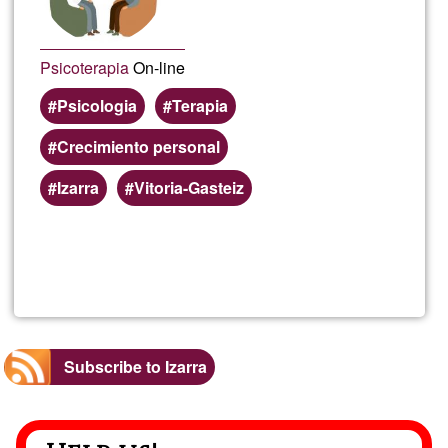
Mano
Psicoterapia
On-line
Psicologia
Terapia
Crecimiento personal
Izarra
Vitoria-Gasteiz
Read more
about
Psico
On-
Subscribe to Izarra
line