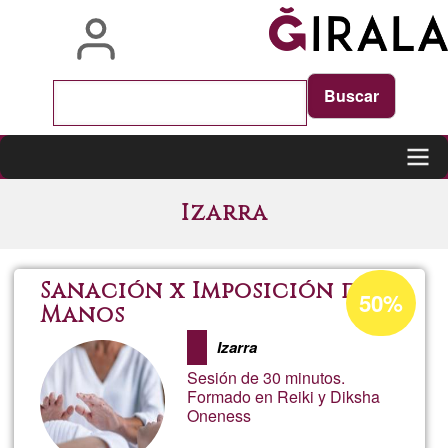
Skip
to
main
content
Main
Izarra
navigation
Acceptance
Sanación x Imposición de
50%
percentage
Manos
of
Izarra
Ğ1
Sesión de 30 minutos.
Formado en Reiki y Diksha
Oneness