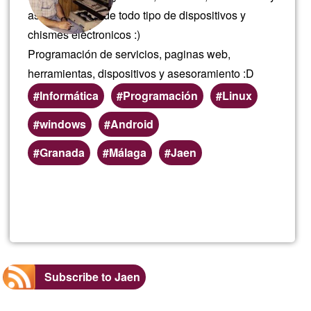
asesoramiento de todo tipo de dispositivos y
chismes electronicos :)
Programación de servicios, paginas web,
herramientas, dispositivos y asesoramiento :D
Informática
Programación
Linux
windows
Android
Preferred
Granada
Málaga
Jaen
(geographic)
service
Read more
about
areas
El
infor
Subscribe to Jaen