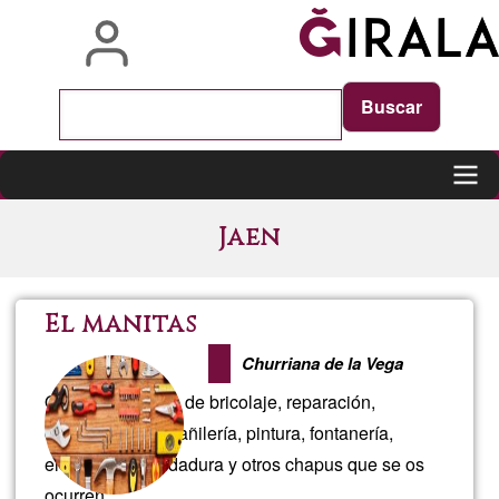
Skip
to
main
content
Main
Jaen
navigation
El manitas
Churriana de la Vega
Ofrezco servicios de bricolaje, reparación,
construcción, albañilería, pintura, fontanería,
electricidad, soldadura y otros chapus que se os
ocurren.