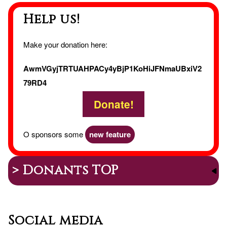
Help us!
Make your donation here:
AwmVGyjTRTUAHPACy4yBjP1KoHiJFNmaUBxiV2
79RD4
Donate!
O sponsors some
new feature
> Donants TOP
Social media