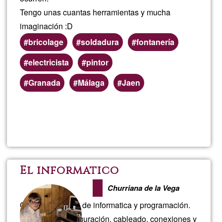
Tengo unas cuantas herramientas y mucha
imaginación :D
bricolage
soldadura
fontanería
electricista
pintor
Preferred
Granada
Málaga
Jaen
(geographic)
service
Read more
about
areas
El
mani
El informatico
Churriana de la Vega
Ofrezco servicios de informatica y programación.
Instalación, configuración, cableado, conexiones y