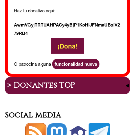
Haz tu donativo aquí:
AwmVGyjTRTUAHPACy4yBjP1KoHiJFNmaUBxiV2
79RD4
¡Dona!
O patrocina alguna
funcionalidad nueva
> Donantes TOP
Social media