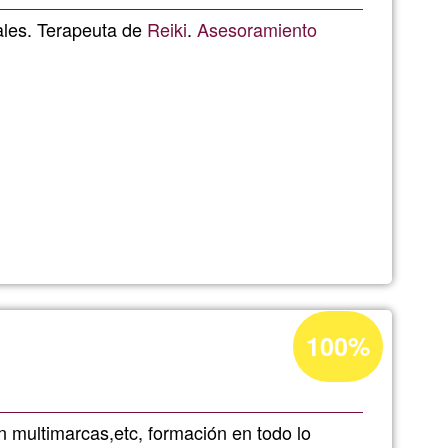
Ğ1
ales. Terapeuta de
Reiki
.
Asesoramiento
alinga
Acceptance
100%
percentage
of
Ğ1
n multimarcas,etc, formación en todo lo