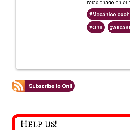
relacionado en el
Mecánico coch
Onil
Alican
Subscribe to Onil
Help us!