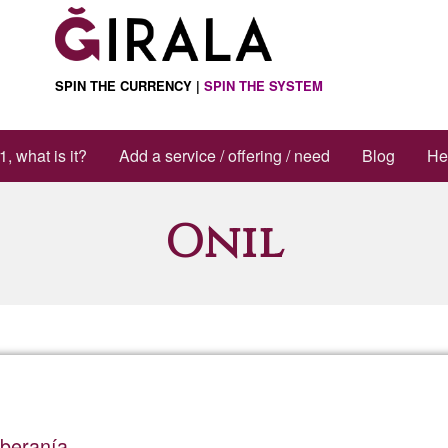
SPIN THE CURRENCY |
SPIN THE SYSTEM
1, what is it?
Add a service / offering / need
Blog
He
Onil
oberanía