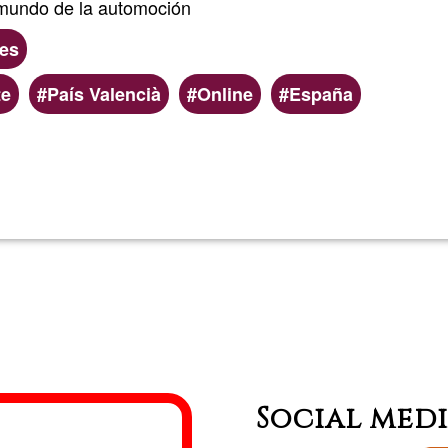
 mundo de la automoción
es
te
País Valencià
Online
España
Read more
about
Carlos
Zambra
Social med