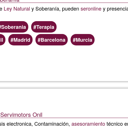
re
Ley Natural
y Soberanía, pueden
ser
online
y presenci
Soberania
Terapia
il
Madrid
Barcelona
Murcia
Read more
about
JuanraK
 Servimotors Onil
is electronica, Contaminación,
asesoramiento
técnico e