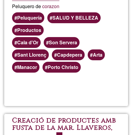
Peluquero de
corazon
Peluquería
SALUD Y BELLEZA
Productos
Cala d'Or
Son Servera
Sant Llorenç
Capdepera
Arta
Manacor
Porto Christo
Lee más
sobre
El
Templo
Creació de productes amb
fusta de la mar. Llaveros,
Del