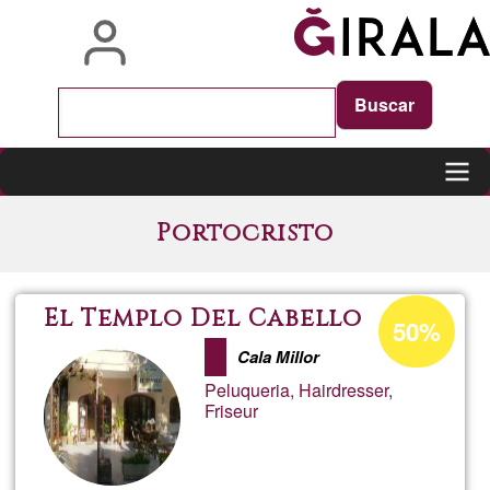
Pasar
al
contenido
principal
Main
Portocristo
navigation
Porcentaje
El Templo Del Cabello
50%
de
Cala Millor
aceptación
Peluqueria, Hairdresser,
de
Friseur
G1