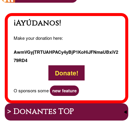
tu
¡Ayúdanos!
domicil
.
Make your donation here:
AwmVGyjTRTUAHPACy4yBjP1KoHiJFNmaUBxiV2
79RD4
Donate!
O sponsors some
new feature
> Donantes TOP