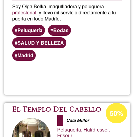
Soy Olga Belka, maquilladora y peluquera
profesional
, y llevo mi servicio directamente a tu
puerta en todo Madrid.
Peluquería
Bodas
SALUD Y BELLEZA
Madrid
Lee más
sobre
hairma
Porcentaje
El Templo Del Cabello
50%
de
Cala Millor
aceptación
Peluqueria, Hairdresser,
de
Friseur