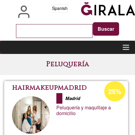
Pasar
Spanish
al
contenido
principal
Main
Peluquería
navigation
Porcentaje
hairmakeupmadrid
25%
de
Madrid
aceptación
Peluquería y maquillaje a
de
domicilio
G1