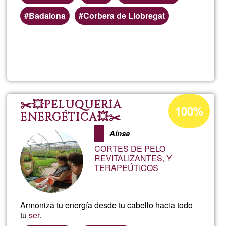
Badalona
Corbera de Llobregat
Lee más
sobre
Corte
de
Porcentaje
✂️💥PELUQUERÍA
100%
de
ENERGÉTICA💥✂️
pelo
aceptación
Aínsa
de
-
CORTES DE PELO
G1
REVITALIZANTES, Y
TERAPEÚTICOS
Caballe
Armoniza tu energía desde tu cabello hacia todo
tu
ser
.