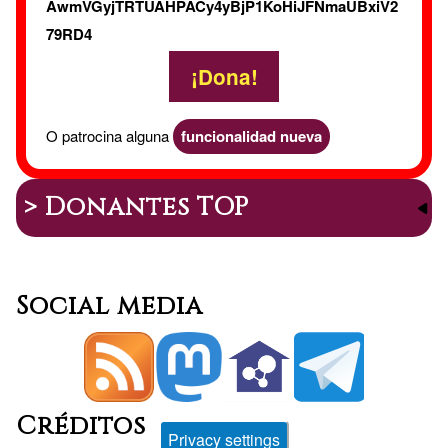
AwmVGyjTRTUAHPACy4yBjP1KoHiJFNmaUBxiV2
79RD4
¡Dona!
O patrocina alguna
funcionalidad nueva
> Donantes TOP
Social media
Créditos
Privacy settings