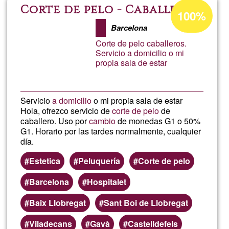
Templo
Porcentaje
Corte de pelo - Caballeros
100%
de
Del
Barcelona
aceptación
Corte de pelo caballeros.
de
Cabello
Servicio a domicilio o mi
propia sala de estar
G1
Servicio
a domicilio
o mi propia sala de estar
Hola, ofrezco servicio de
corte de pelo
de
caballero. Uso por
cambio
de monedas G1 o 50%
G1. Horario por las tardes normalmente, cualquier
día.
Estetica
Peluquería
Corte de pelo
Barcelona
Hospitalet
Baix Llobregat
Sant Boi de Llobregat
Viladecans
Gavà
Castelldefels