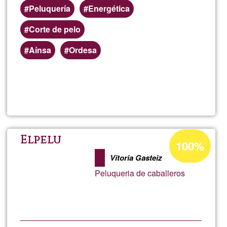
Peluquería
Energética
Corte de pelo
Aínsa
Ordesa
Lee más
sobre
✂️
💥
Porcentaje
Elpelu
100%
de
PELUQ
Vitoria Gasteiz
aceptación
Peluqueria de caballeros
de
ENERG
G1
💥