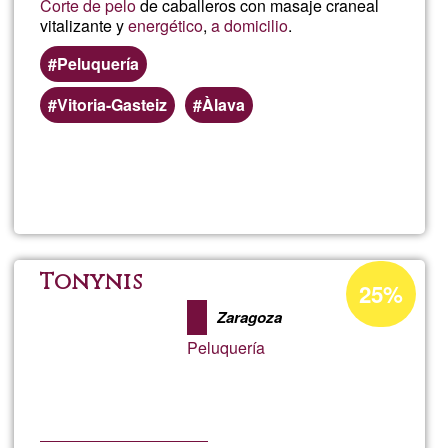
Corte de pelo
de caballeros con masaje craneal
✂️
vitalizante y
energético
,
a domicilio
.
Peluquería
Vitoria-Gasteiz
Àlava
Lee más
sobre
Elpelu
Porcentaje
Tonynis
25%
de
Zaragoza
aceptación
Peluquería
de
G1