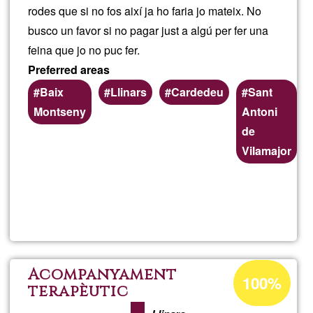
rodes que si no fos així ja ho faria jo mateix. No
busco un favor si no pagar just a algú per fer una
feina que jo no puc fer.
Preferred areas
Baix
Llinars
Cardedeu
Sant
Montseny
Antoni
de
Vilamajor
Read more
about
Desb
un
Acceptance
Acompanyament
100%
percentage
terapèutic
jardí,
of