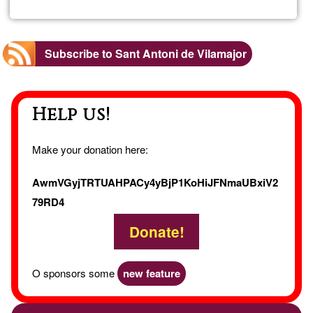
Acom
terap
Subscribe to Sant Antoni de Vilamajor
Help us!
Make your donation here:
AwmVGyjTRTUAHPACy4yBjP1KoHiJFNmaUBxiV2
79RD4
Donate!
O sponsors some
new feature