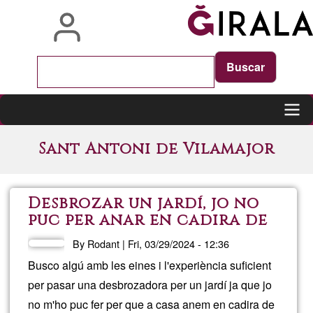
Skip
to
main
content
Main
Sant Antoni de Vilamajor
navigation
Desbrozar un jardí, jo no
puc per anar en cadira de
rodes
By
Rodant
|
Fri, 03/29/2024 - 12:36
Busco algú amb les eines i l'experiència suficient
per pasar una desbrozadora per un jardí ja que jo
no m'ho puc fer per que a casa anem en cadira de