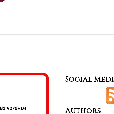
Read more
about
Bains
et
massag
sonores
Social med
BxiV279RD4
Authors