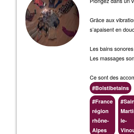
Plongez dans un v
Grâce aux vibration
s’apaisent en douc
Les bains sonores 
Les massages sono
Ce sont des accom
Bolstibetains
Preferred
France
Sain
(geographic)
région
Marti
service
rhône-
le-
areas
Alpes
Vino