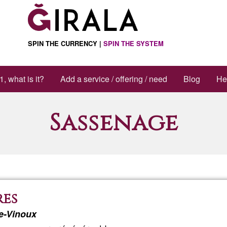
SPIN THE CURRENCY |
SPIN THE SYSTEM
1, what is it?
Add a service / offering / need
Blog
He
Sassenage
res
le-Vinoux