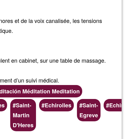
nores et de la voix canalisée, les tensions
tique.
lent en cabinet, sur une table de massage.
ment d’un suivi médical.
itación Méditation Meditation
es
Saint-
Echirolles
Saint-
Echirolles
Martin
Egreve
D'Heres