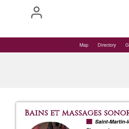
Skip
to
main
content
Main
Map
Directory
G
navigation
Bains et massages sono
Saint-Martin-