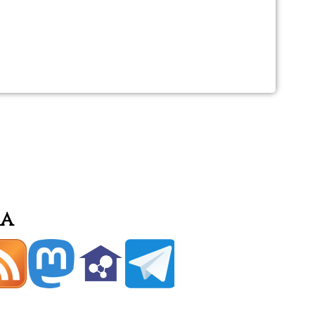
es
ia