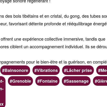
oyage sonore régénérant !
s des bols tibétains et en cristal, du gong, des tubes so
eur, favorisant détente profonde et rééquilibrage énergé
offrent une expérience collective immersive, tandis que
res ciblent un accompagnement individuel. Ils se dérou
pagnements pour le bien-être et la guérison, en complé
Bainsonore
Vibrations
Lâcher prise
Med
t-
Grenoble
Fontaine
Sassenage
Gièr
n-
ux