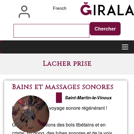
Aller
French
au
contenu
principal
Main
Lâcher prise
navigation
Bains et massages sonores
Saint-Martin-le-Vinoux
Plongez dans un voyage sonore régénérant !
Grâce aux vibrations des bols tibétains et en
cristal, du gong, des tubes sonores et de la voix