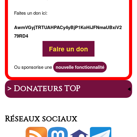
Faites un don ici:
AwmVGyjTRTUAHPACy4yBjP1KoHiJFNmaUBxiV2
79RD4
Faire un don
Ou sponsorise une
nouvelle fonctionnalité
> Donateurs TOP
Réseaux sociaux