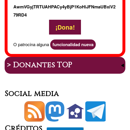
AwmVGyjTRTUAHPACy4yBjP1KoHiJFNmaUBxiV2
79RD4
¡Dona!
O patrocina alguna
funcionalidad nueva
> Donantes TOP
Social media
Créditos