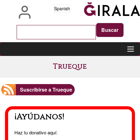
Pasar
Spanish
al
contenido
principal
Main
Trueque
navigation
Suscribirse a Trueque
¡Ayúdanos!
Haz tu donativo aquí: