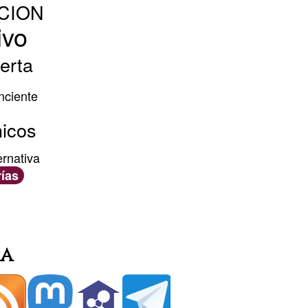
CION
ivo
erta
nciente
hicos
ernativa
ías
ia