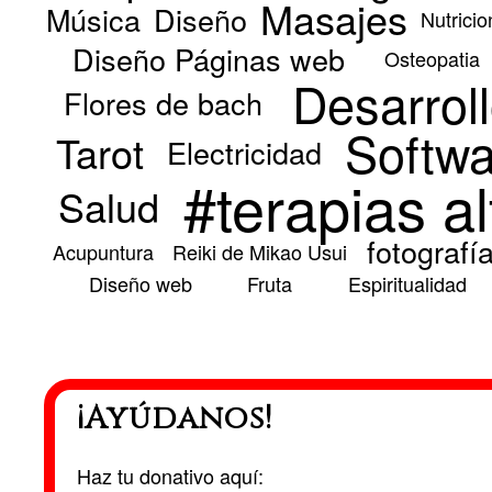
Masajes
Música
Diseño
Nutricio
Diseño Páginas web
Osteopatia
Desarrol
Flores de bach
Softwa
Tarot
Electricidad
#terapias al
Salud
fotografí
Acupuntura
Reiki de Mikao Usui
Diseño web
Fruta
Espiritualidad
¡Ayúdanos!
Haz tu donativo aquí: