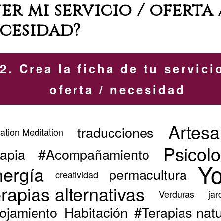
 mi servicio / oferta 
cesidad?
2. Crea la ficha de tu servicio
oferta / necesidad
Artesa
traducciones
ation Meditation
Psicolo
rapia
#Acompañamiento
Y
ergía
permacultura
creatividad
rapias alternativas
Verduras
jar
lojamiento
Habitación
#Terapias natu