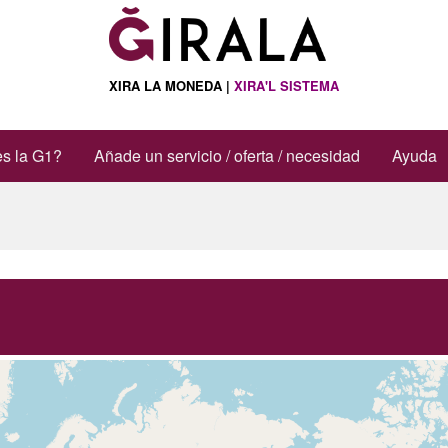
de acciones
XIRA LA MONEDA |
XIRA'L SISTEMA
s la G1?
Añade un servicio / oferta / necesidad
Ayuda