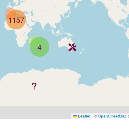
1157
4
Leaflet
|
©
OpenStreetMap
c