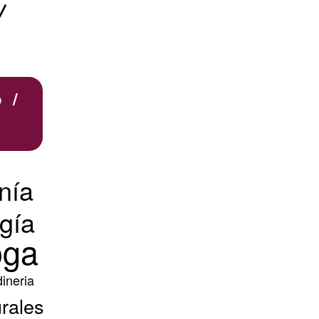
/
 /
nía
gía
oga
dineria
rales