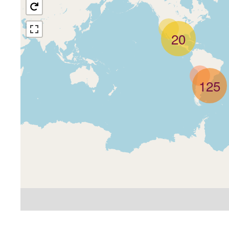
20
125