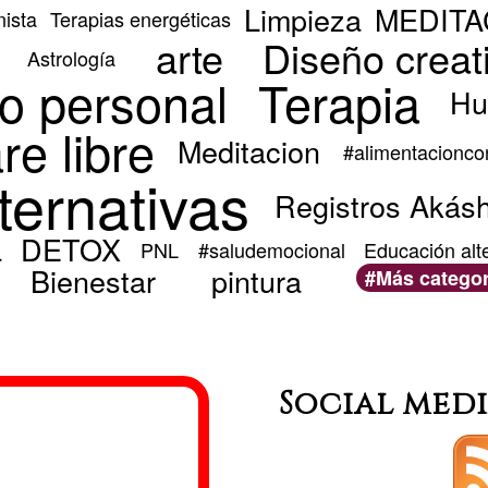
Limpieza
MEDITA
nista
Terapias energéticas
arte
Diseño creat
Astrología
lo personal
Terapia
Hu
re libre
Meditacion
#alimentacionco
ternativas
Registros Akás
a
DETOX
PNL
#saludemocional
Educación alt
Bienestar
pintura
Más categor
Social med