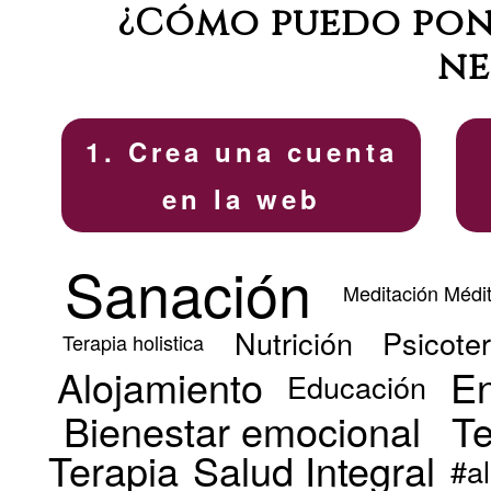
¿Cómo puedo poner
ne
1. Crea una cuenta
en la web
Sanación
Meditación Médit
Nutrición
Psicote
Terapia holistica
Alojamiento
En
Educación
Bienestar emocional
Te
Terapia
Salud Integral
#a