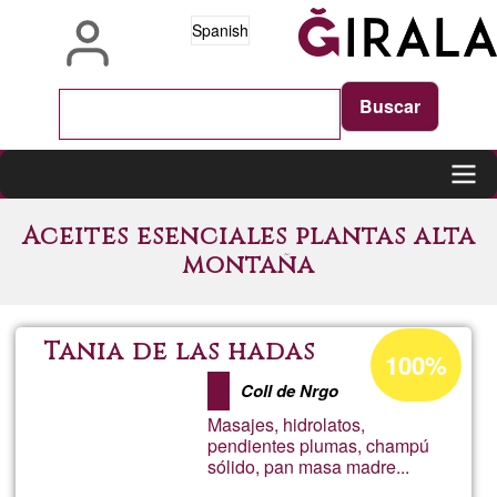
Pasar
Spanish
al
contenido
principal
Main
Aceites esenciales plantas alta
navigation
montaña
Porcentaje
Tania de las hadas
100%
de
Coll de Nrgo
aceptación
Masajes, hidrolatos,
de
pendientes plumas, champú
sólido, pan masa madre...
G1