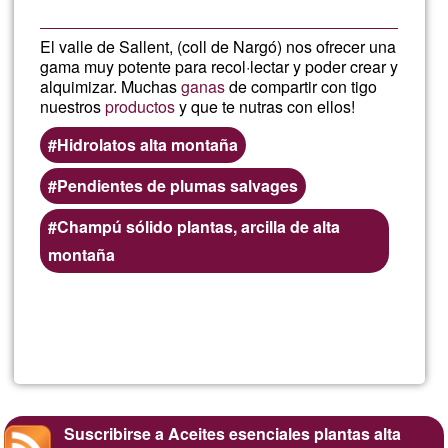
El valle de Sallent, (coll de Nargó) nos ofrecer una
gama muy potente para recol·lectar y poder crear y
alquimizar. Muchas
ganas
de compartir con tigo
nuestros
productos
y que te nutras con ellos!
Hidrolatos alta montaña
Pendientes de plumas salvages
Champú sólido plantas, arcilla de alta
montaña
Lee más
sobre
Tania
de
Suscribirse a Aceites esenciales plantas alta