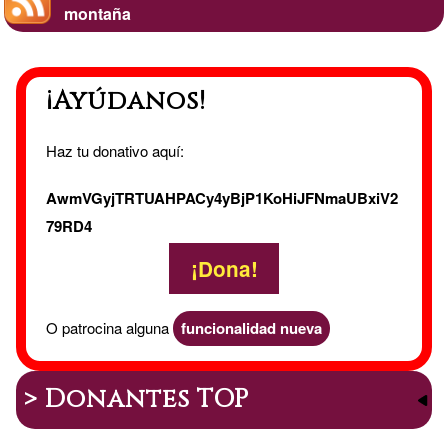
montaña
las
hadas
¡Ayúdanos!
Haz tu donativo aquí:
AwmVGyjTRTUAHPACy4yBjP1KoHiJFNmaUBxiV2
79RD4
¡Dona!
O patrocina alguna
funcionalidad nueva
> Donantes TOP