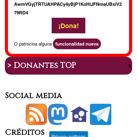
AwmVGyjTRTUAHPACy4yBjP1KoHiJFNmaUBxiV2
79RD4
¡Dona!
O patrocina alguna
funcionalidad nueva
> Donantes TOP
Social media
Créditos
Privacy settings