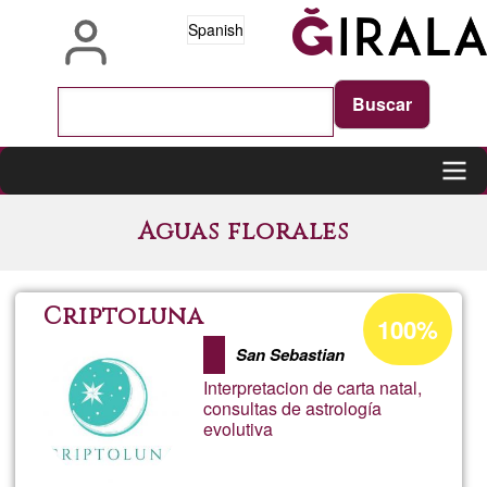
Pasar
Spanish
al
contenido
principal
Main
Aguas florales
navigation
Porcentaje
Criptoluna
100%
de
San Sebastian
aceptación
Interpretacion de carta natal,
de
consultas de astrología
evolutiva
G1