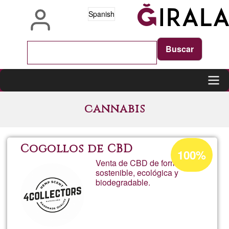
Pasar
Spanish
al
contenido
principal
Main
cannabis
navigation
Porcentaje
Cogollos de CBD
100%
de
Venta de CBD de forma
sostenible, ecológica y
aceptación
biodegradable.
de
G1