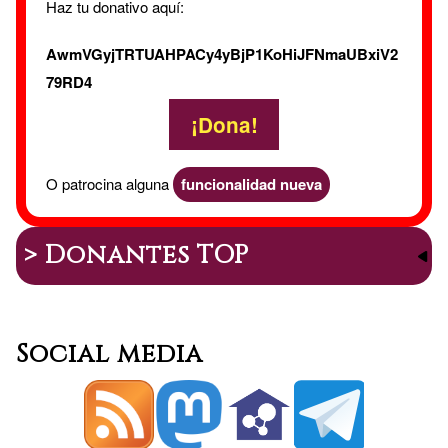
Haz tu donativo aquí:
AwmVGyjTRTUAHPACy4yBjP1KoHiJFNmaUBxiV2
79RD4
¡Dona!
O patrocina alguna
funcionalidad nueva
> Donantes TOP
Social media