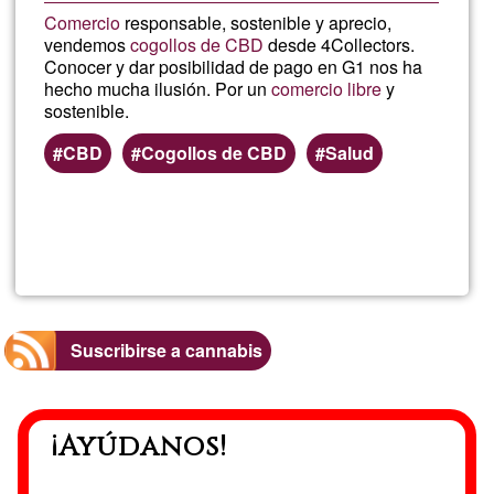
Comercio
responsable, sostenible y aprecio,
vendemos
cogollos de CBD
desde 4Collectors.
Conocer y dar posibilidad de pago en G1 nos ha
hecho mucha ilusión. Por un
comercio libre
y
sostenible.
CBD
Cogollos de CBD
Salud
Lee más
sobre
Cogollo
de
Suscribirse a cannabis
CBD
¡Ayúdanos!