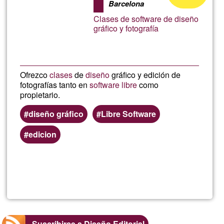
profesi
Barcelona
aceptación
Clases de software de diseño
de
gráfico y fotografía
G1
Ofrezco
clases
de
diseño
gráfico y edición de
fotografías tanto en
software libre
como
propietario.
diseño gráfico
Libre Software
edicion
Lee más
sobre
Diseño
/
Suscribirse a Diseño Editorial