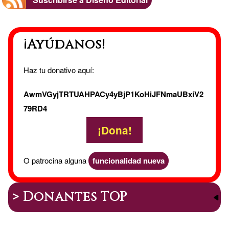
Maquet
¡Ayúdanos!
Haz tu donativo aquí:
AwmVGyjTRTUAHPACy4yBjP1KoHiJFNmaUBxiV2
79RD4
¡Dona!
O patrocina alguna
funcionalidad nueva
> Donantes TOP