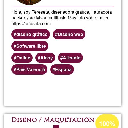
Hola, soy Tereseta, diseñadora gráfica, llauradora
hacker y activista multitask. Más info sobre mí en
https://tereseta.com
diseño gráfico
Diseño web
Software libre
Online
Alcoy
Alicante
País Valencià
España
Lee más
sobre
Diseño
gráfico
Porcentaje
Diseño / Maquetación
100%
de