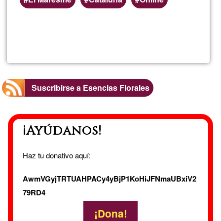
Lee más
sobre
TERAPI
NATUR
Suscribirse a Esencias Florales
¡Ayúdanos!
Haz tu donativo aquí:
AwmVGyjTRTUAHPACy4yBjP1KoHiJFNmaUBxiV2
79RD4
¡Dona!