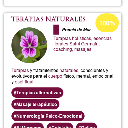
Empren
tu
Porcentaje
TERAPIAS NATURALES
100%
de
camino
Premià de Mar
aceptación
Terapias holísticas, esencias
de
interior
florales Saint Germain,
coaching, masajes
G1
Terapias
y tratamientos
naturales
, conscientes y
evolutivos para el
cuerpo
físico, mental, emocional
y
espiritual
.
Terapias alternativas
Masaje terapéutico
Numerología Psico-Emocional
El Maresme
Cataluña
Online