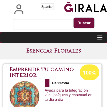
Pasar
Spanish
al
contenido
principal
Main
Esencias Florales
navigation
Porcentaje
Emprende tu camino
100%
de
interior
aceptación
Barcelona
de
Ayuda para la integración
G1
vital, psíquica y espiritual en
tu día a día