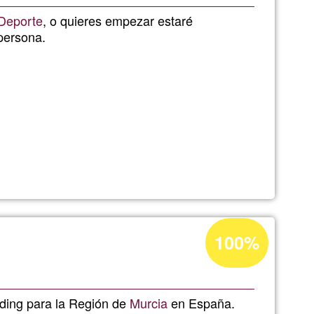
de
Deporte
, o quieres empezar estaré
persona.
G1
Porcentaje
100%
de
aceptación
de
ding para la Región de
Murcia
en España.