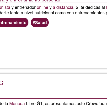
onista
y entrenador
online
y
a distancia
. Si te dedicas al
arte tanto a nivel nutricional como con entrenamientos 
ntrenamiento
Salud
Lee más
sobre
Meryfitt
g
de la
Moneda
Libre Ğ1, os presentamos este Crowdfoun