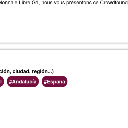
Monnaie Libre Ğ1, nous vous présentons ce Crowdfoundi
Lee más
sobre
Murcia
Crowdfoun
ión, ciudad, región...)
l
Andalucía
España
Lee más
sobre