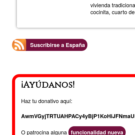
G1
vivienda tradicion
cocinita, cuarto 
Suscribirse a España
¡Ayúdanos!
Haz tu donativo aquí:
AwmVGyjTRTUAHPACy4yBjP1KoHiJFNmaU
O patrocina alguna
funcionalidad nueva