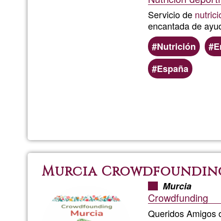
Servicio de
nutrici
encantada de ayud
Nutrición
E
España
Murcia Crowdfoundin
Murcia
Crowdfunding
Queridos Amigos 