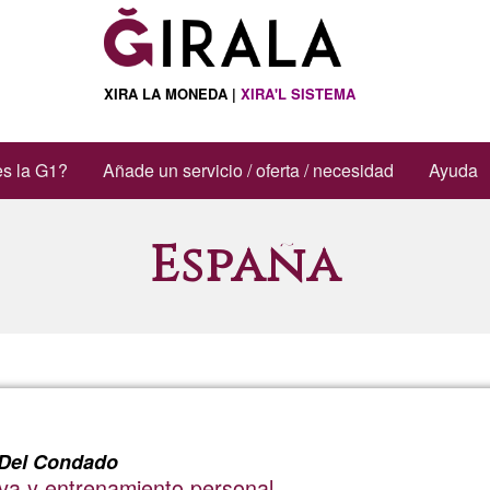
XIRA LA MONEDA |
XIRA'L SISTEMA
s la G1?
Añade un servicio / oferta / necesidad
Ayuda
España
 Del Condado
iva y entrenamiento personal