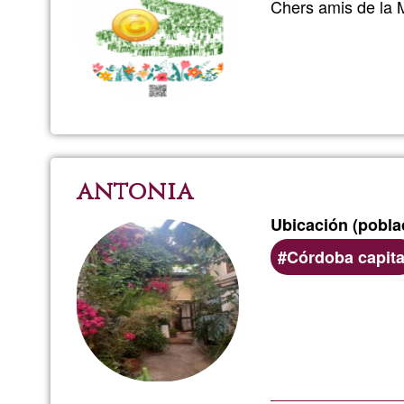
Chers amis de la 
antonia
Ubicación (poblac
Córdoba capita
Porcentaje
50%
de
aceptación
de