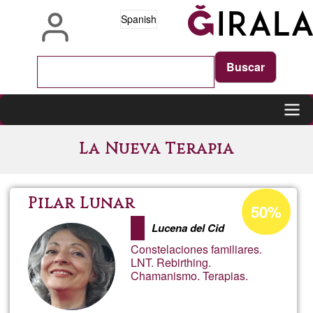
Pasar
Spanish
al
contenido
principal
Main
La Nueva Terapia
navigation
Porcentaje
Pilar Lunar
50%
de
Lucena del Cid
aceptación
Constelaciones familiares.
de
LNT. Rebirthing.
Chamanismo. Terapias.
G1