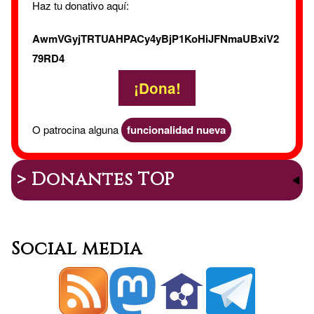
Haz tu donativo aquí:
AwmVGyjTRTUAHPACy4yBjP1KoHiJFNmaUBxiV2
79RD4
¡Dona!
O patrocina alguna
funcionalidad nueva
> Donantes TOP
Social media