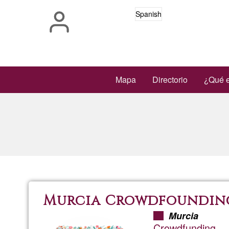
Pasar
Spanish
al
contenido
principal
Main
Mapa
Directorio
¿Qué e
navigation
Murcia Crowdfoundin
Murcia
Crowdfunding