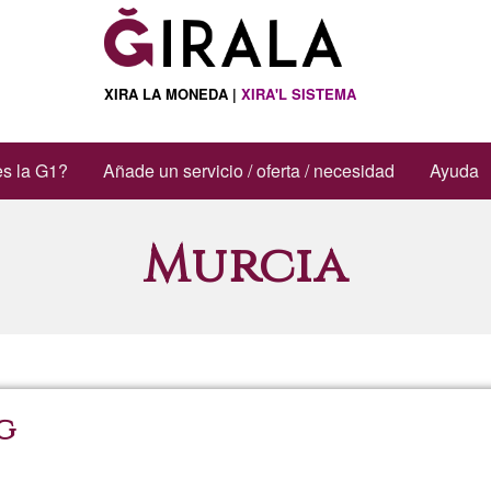
XIRA LA MONEDA |
XIRA'L SISTEMA
s la G1?
Añade un servicio / oferta / necesidad
Ayuda
Murcia
g