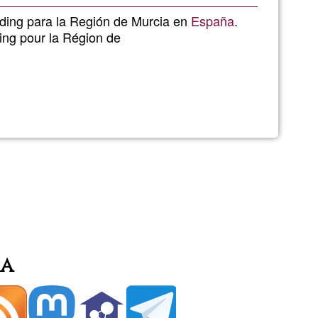
de
ding para la Región de Murcia en
España
.
ng pour la Région de
G1
ding
ia