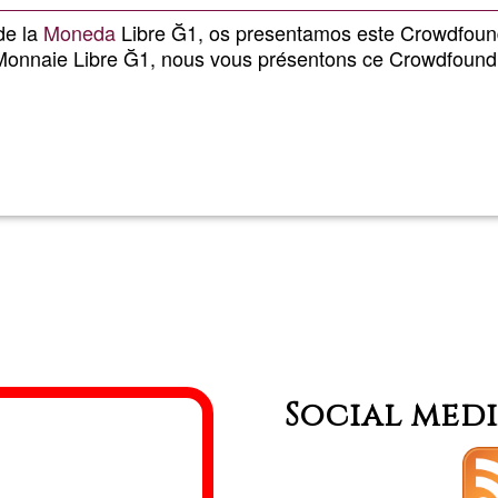
de la
Moneda
Libre Ğ1, os presentamos este Crowdfoun
Monnaie Libre Ğ1, nous vous présentons ce Crowdfoundi
Lee más
sobre
Murcia
Crowdfoun
Social med